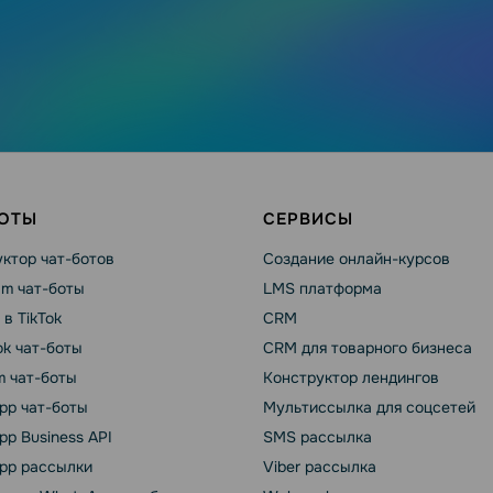
БОТЫ
СЕРВИСЫ
ктор чат-ботов
Создание онлайн-курсов
am чат-боты
LMS платформа
 в TikTok
CRM
k чат-боты
CRM для товарного бизнеса
m чат-боты
Конструктор лендингов
pp чат-боты
Мультиссылка для соцсетей
p Business API
SMS рассылка
pp рассылки
Viber рассылка