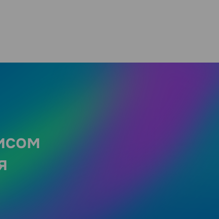
исом
я