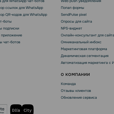
 для WhatsApp чат-ботов
Web push уведомления
тор ссылок для WhatsApp
Попап формы
тор QR-кодов для WhatsApp
SendPulse pixel
ат-боты
Опросы для сайта
ы подписки
NPS-виджет
т приложение
Онлайн-консультант для сайт
ы чат-ботов
Омниканальный инбокс
Маркетинговая платформа
Динамическая сегментация
Автоматизация маркетинга с 
О КОМПАНИИ
Команда
Отзывы клиентов
Обновления сервиса