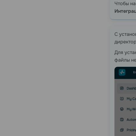
Чтобы на
Интеграц
С устано
директор
Для уста
файлы не