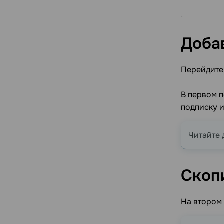
Управление балансом
MCP-сервер
Дизайн страниц каталога
История транзакций
Управление оплатами
Доба
Перейдите
В первом п
подписку 
Читайте 
Скоп
На втором 