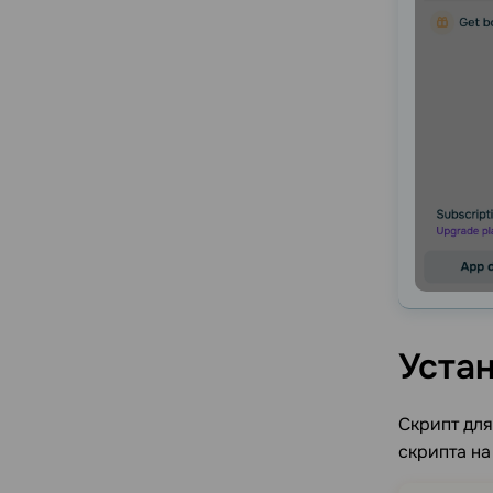
Уста
Скрипт для
скрипта на