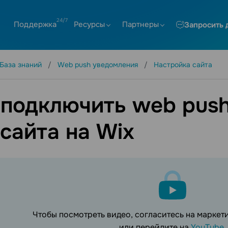
Поддержка
Ресурсы
Партнеры
Запросить 
База знаний
Web push уведомления
Настройка сайта
 подключить web pus
 сайта на Wix
Чтобы посмотреть видео, согласитесь на марке
или перейдите на
YouTube
.