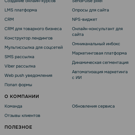
Создание онлайн-курсов
SendPulse pixel
LMS платформа
Опросы для сайта
CRM
NPS-виджет
CRM для товарного бизнеса
Онлайн-консультант для
сайта
Конструктор лендингов
Омниканальный инбокс
Мультиссылка для соцсетей
Маркетинговая платформа
SMS рассылка
Динамическая сегментация
Viber рассылка
Автоматизация маркетинга
Web push уведомления
с ИИ
Попап формы
О КОМПАНИИ
Команда
Обновления сервиса
Отзывы клиентов
ПОЛЕЗНОЕ