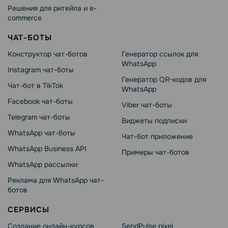
Решения для ритейла и e-
commerce
ЧАТ-БОТЫ
Конструктор чат-ботов
Генератор ссылок для
WhatsApp
Instagram чат-боты
Генератор QR-кодов для
Чат-бот в TikTok
WhatsApp
Facebook чат-боты
Viber чат-боты
Telegram чат-боты
Виджеты подписки
WhatsApp чат-боты
Чат-бот приложение
WhatsApp Business API
Примеры чат-ботов
WhatsApp рассылки
Реклама для WhatsApp чат-
ботов
СЕРВИСЫ
Создание онлайн-курсов
SendPulse pixel