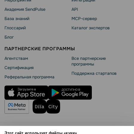
Мероприятия
Интеграции
Академия SendPulse
API
База знаний
MCP-сервер
Глоссарий
Каталог экспертов
Блог
ПАРТНЕРСКИЕ ПРОГРАММЫ
Агентствам
Все партнерские
программы
Сертификация
Поддержка стартапов
Реферальная программа
Правила использования
Этот сайт использует файлы «куки»