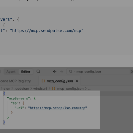
rvers"
: {

 {

rl"
: 
"https://mcp.sendpulse.com/mcp"