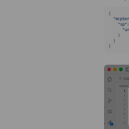
{

"mcpSe
"sp"
:
"u
    }

  }

}