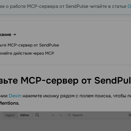
е о работе MCP-сервера от SendPulse читайте в статье
О
жание
ьте MCP-сервер от SendPulse
няйте действия через MCP
вьте MCP-сервер от
SendPul
ении
Devin
нажмите иконку рядом с полем поиска, чтобы 
Mentions
.