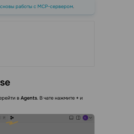
сновы работы с MCP-сервером
.
se
перейти в
Agents
. В чате нажмите
+
и