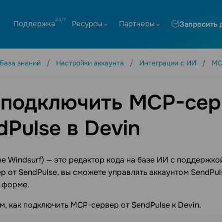
Поддержка
Ресурсы
Партнеры
Запросить 
База знаний
Настройки аккаунта
Интеграции с ИИ
MC
 подключить MCP-сер
dPulse в Devin
ее Windsurf) — это редактор кода на базе ИИ с поддержк
 от SendPulse, вы сможете управлять аккаунтом SendPul
 форме.
, как подключить MCP-сервер от SendPulse к Devin.