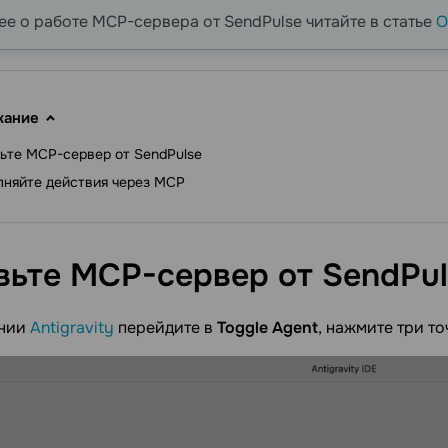
е о работе MCP-сервера от SendPulse читайте в статье
О
жание
ьте MCP-сервер от SendPulse
няйте действия через MCP
вьте MCP-сервер от
SendPul
ении
Antigravity
перейдите в
Toggle Agent
, нажмите три т