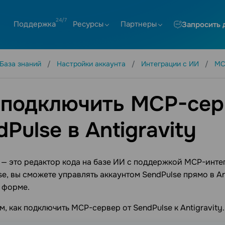
Поддержка
Ресурсы
Партнеры
Запросить 
База знаний
Настройки аккаунта
Интеграции с ИИ
MC
 подключить MCP-сер
Pulse в Antigravity
y — это редактор кода на базе ИИ с поддержкой MCP-инт
se, вы сможете управлять аккаунтом SendPulse прямо в A
 форме.
, как подключить MCP-сервер от SendPulse к Antigravity.