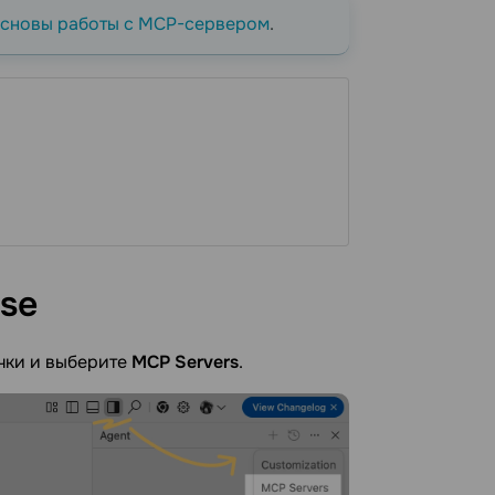
сновы работы с MCP-сервером
.
se
очки и выберите
MCP Servers
.