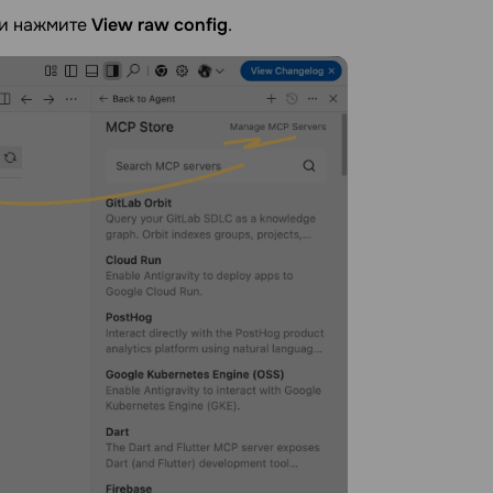
сти нажмите
View raw config
.