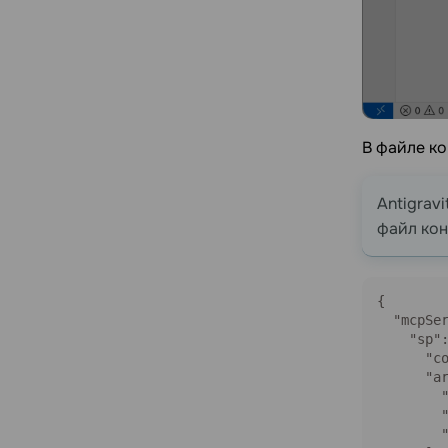
В файле ко
Antigrav
файл ко
{

  "mcpSer
    "sp":
      "co
      "ar
        "
        "
        "