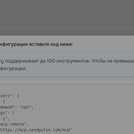
нфигурации вставьте код ниже:
ity поддерживает до 100 инструментов. Чтобы не превыша
нфигурации.
vers": {

 {

mmand": "npx",

gs": [

-y",

mcp-remote",

https://mcp.sendpulse.com/mcp"
