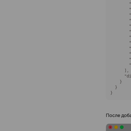
        "
        "
        "
        "
        "
        "
        "
        "
        "
        "
        "
        "
      ],

      "di
    }

  }

}
После доб