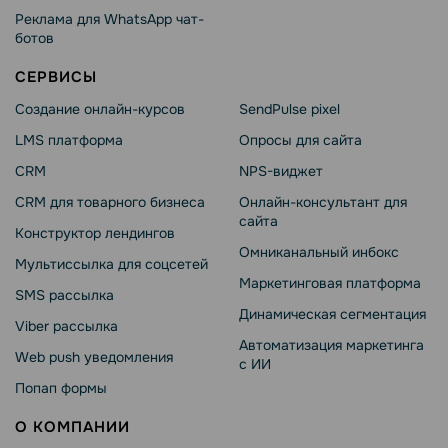
Реклама для WhatsApp чат-
ботов
СЕРВИСЫ
Создание онлайн-курсов
SendPulse pixel
LMS платформа
Опросы для сайта
CRM
NPS-виджет
CRM для товарного бизнеса
Онлайн-консультант для
сайта
Конструктор лендингов
Омниканальный инбокс
Мультиссылка для соцсетей
Маркетинговая платформа
SMS рассылка
Динамическая сегментация
Viber рассылка
Автоматизация маркетинга
Web push уведомления
с ИИ
Попап формы
О КОМПАНИИ