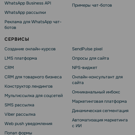
WhatsApp Business API
Примеры чат-ботов
WhatsApp рассылки
Реклама для WhatsApp чат-
ботов
СЕРВИСЫ
Создание онлайн-курсов
SendPulse pixel
LMS платформа
Опросы для сайта
CRM
NPS-виджет
CRM для товарного бизнеса
Онлайн-консультант для
сайта
Конструктор лендингов
Омниканальный инбокс
Мультиссылка для соцсетей
Маркетинговая платформа
SMS рассылка
Динамическая сегментация
Viber рассылка
Автоматизация маркетинга
Web push уведомления
с ИИ
Попап формы