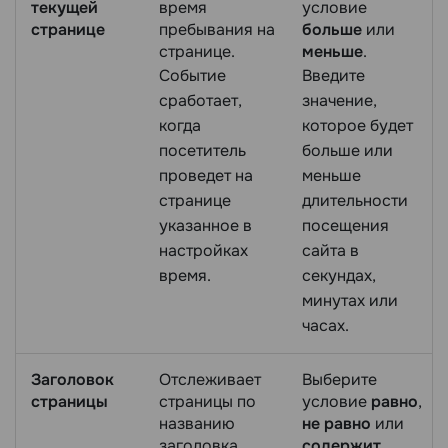
текущей
время
условие
странице
пребывания на
больше
или
странице.
меньше
.
Событие
Введите
сработает,
значение,
когда
которое будет
посетитель
больше или
проведет на
меньше
странице
длительности
указанное в
посещения
настройках
сайта в
время.
секундах,
минутах или
часах.
Заголовок
Отслеживает
Выберите
страницы
страницы по
условие
равно
,
названию
не равно
или
заголовка.
содержит
.