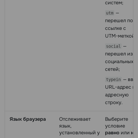
систем;
—
utm
перешел по
ссылке с
UTM-меткой;
—
social
перешел из
социальных
сетей;
— вве
typein
URL-адрес в
адресную
строку.
Язык браузера
Отслеживает
Выберите
язык,
условие
установленный у
равно
или
не