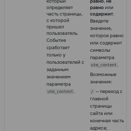
который
равно
,
не
определяет
равно
или
часть страницы,
содержит
.
с которой
Введите
пришел
значение,
пользователь.
которое равно
Событие
или содержит
сработает
символы
только у
параметра
пользователей с
.
utm_content
заданным
Возможные
значением
значения:
параметра
.
— переход с
utm_content
/
главной
страницы
сайта или
конечная часть
адреса;