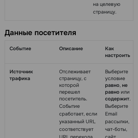
на целевую
страницу.
Данные
посетителя
Событие
Описание
Как
настроить
Источник
Отслеживает
Выберите
трафика
страницу, с
условие
которой
равно
,
не
перешел
равно
или
посетитель.
содержит
.
Событие
Выберите
сработает, если
Email
указанный URL
рассылки,
соответствует
чат-боты,
URL перехода.
сайт.