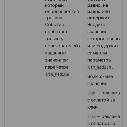
который
равно
,
не
определяет тип
равно
или
трафика.
содержит
.
Событие
Введите
сработает
значение,
только у
которое равно
пользователей с
или содержит
заданным
символы
значением
параметра
параметра
.
utm_medium
.
utm_medium
Возможные
значения:
— реклама
cpc
с оплатой за
клик;
— реклама
cpm
с оплатой за