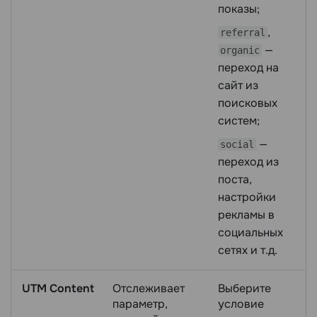
показы;
,
referral
—
organic
переход на
сайт из
поисковых
систем;
—
social
переход из
поста,
настройки
рекламы в
социальных
сетях и т.д.
UTM Content
Отслеживает
Выберите
параметр,
условие