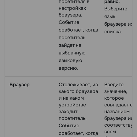
посетителя в
равно
.
настройках
Выберите
браузера.
язык
Событие
браузера из
сработает, когда
списка.
посетитель
зайдет на
выбранную
языковую
версию.
Браузер
Отслеживает, из
Введите
какого браузера
значение,
и на каком
которое
устройстве
совпадает с
заходит
названием
посетитель.
браузера или
соответствуе
Событие
всем
сработает, когда