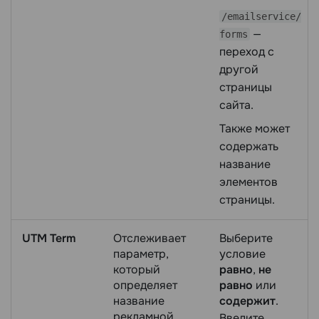
/emailserviсe/
—
forms
переход с
другой
страницы
сайта.
Также может
содержать
название
элементов
страницы.
UTM Term
Отслеживает
Выберите
параметр,
условие
который
равно
,
не
определяет
равно
или
название
содержит
.
рекламной
Введите