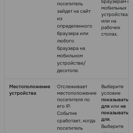
браузерам на
посетитель
мобильных
зайдет на сайт
устройствах
из
или на
определенного
рабочих
браузера или
столах.
любого
браузера на
мобильном
устройстве/
десктопе.
Местоположение
Отслеживает
Выберите
устройства
местоположение
условие
посетителя по
показывать
его IP.
для
или
не
показывать
Событие
для
.
сработает, когда
Выберите
посетитель