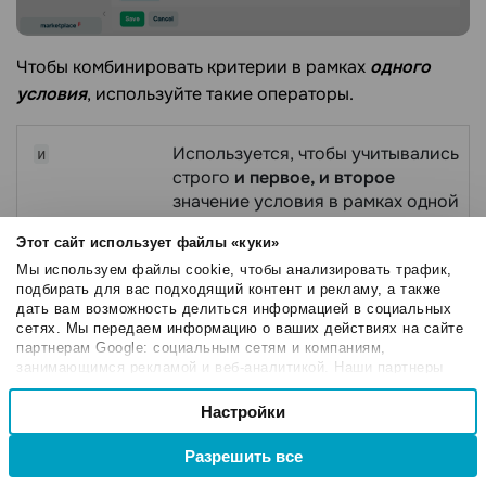
Чтобы комбинировать критерии в рамках
одного
условия
, используйте такие операторы.
Используется, чтобы учитывались
и
строго
и первое, и второе
значение условия в рамках одной
группы критериев.
Этот сайт использует файлы «куки»
Мы используем файлы cookie, чтобы анализировать трафик,
Используется, чтобы учитывать
или
подбирать для вас подходящий контент и рекламу, а также
одно из значений
условий одной
дать вам возможность делиться информацией в социальных
группы критериев.
сетях. Мы передаем информацию о ваших действиях на сайте
партнерам Google: социальным сетям и компаниям,
занимающимся рекламой и веб-аналитикой. Наши партнеры
могут комбинировать эти сведения с предоставленной вами
Выбор
информацией, а также данными, которые они получили при
Настройки
Необходимые
согласия
использовании вами их сервисов.
Разрешить все
Настроечные