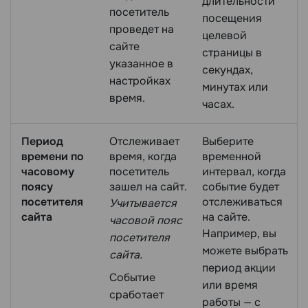
длительности
посетитель
посещения
проведет на
целевой
сайте
страницы в
указанное в
секундах,
настройках
минутах или
время.
часах.
Период
Отслеживает
Выберите
времени по
время, когда
временной
часовому
посетитель
интервал, когда
поясу
зашел на сайт.
событие будет
посетителя
отслеживаться
Учитывается
сайта
на сайте.
часовой пояс
Например, вы
посетителя
можете выбрать
сайта.
период акции
Событие
или время
сработает
работы — с