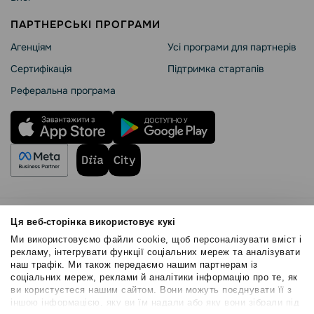
ПАРТНЕРСЬКІ ПРОГРАМИ
Агенціям
Усі програми для партнерів
Сертифікація
Підтримка стартапів
Реферальна програма
Правила користування
Ця веб-сторінка використовує кукі
Політика Cookies
Ми використовуємо файли cookie, щоб персоналізувати вміст і
Безпека SendPulse
рекламу, інтегрувати функції соціальних мереж та аналізувати
наш трафік. Ми також передаємо нашим партнерам із
Політика конфіденційності
соціальних мереж, реклами й аналітики інформацію про те, як
© 2015 - 2026. ТОВ «СендПульс». Всі права захищені
ви користуєтеся нашим сайтом. Вони можуть поєднувати її з
іншою інформацією, яку ви їм надали або яку вони зібрали під