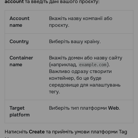
account
та введіть дані вашого проєкту:
Account
Вкажіть назву компанії або
name
проєкту.
Country
Виберіть вашу країну.
Container
Вкажіть домен або назву сайту
name
(наприклад,
).
example.com
Важливо одразу створити
контейнер, бо це буде
середовище для налаштувань
тегу.
Target
Виберіть тип платформи
Web
.
platform
Натисніть
Create
та прийміть умови платформи Tag