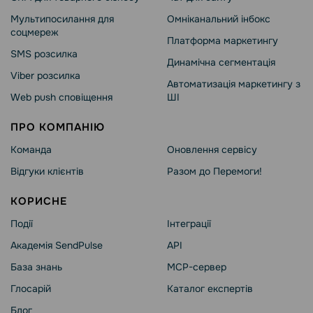
Мультипосилання для
Омніканальний інбокс
соцмереж
Платформа маркетингу
SMS розсилка
Динамічна сегментація
Viber розсилка
Автоматизація маркетингу з
Web push сповіщення
ШІ
ПРО КОМПАНІЮ
Команда
Оновлення сервісу
Відгуки клієнтів
Разом до Перемоги!
КОРИСНЕ
Події
Інтеграції
Академія SendPulse
API
База знань
MCP-сервер
Глосарій
Каталог експертів
Блог