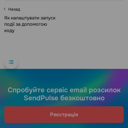
Назад
Як налаштувати запуск
події за допомогою
коду
Спробуйте сервіс email розсилок
SendPulse безкоштовно
Реєстрація