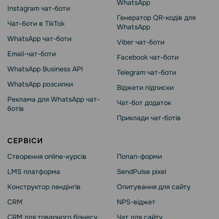
WhatsApp
Instagram чат-боти
Генератор QR-кодів для
Чат-боти в TikTok
WhatsApp
WhatsApp чат-боти
Viber чат-боти
Email-чат-боти
Facebook чат-боти
WhatsApp Business API
Telegram чат-боти
WhatsApp розсилки
Віджети підписки
Реклама для WhatsApp чат-
Чат-бот додаток
ботів
Приклади чат-ботів
СЕРВІСИ
Створення online-курсів
Попап-форми
LMS платформа
SendPulse pixel
Конструктор лендінгів
Опитування для сайту
CRM
NPS-віджет
CRM для товарного бізнесу
Чат для сайту