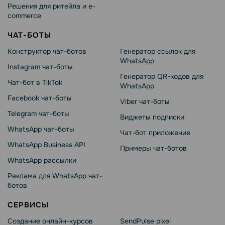
Решения для ритейла и e-
commerce
ЧАТ-БОТЫ
Конструктор чат-ботов
Генератор ссылок для
WhatsApp
Instagram чат-боты
Генератор QR-кодов для
Чат-бот в TikTok
WhatsApp
Facebook чат-боты
Viber чат-боты
Telegram чат-боты
Виджеты подписки
WhatsApp чат-боты
Чат-бот приложение
WhatsApp Business API
Примеры чат-ботов
WhatsApp рассылки
Реклама для WhatsApp чат-
ботов
СЕРВИСЫ
Создание онлайн-курсов
SendPulse pixel