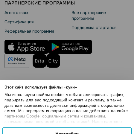
ПАРТНЕРСКИЕ ПРОГРАММЫ
Агентствам
Все партнерские
программы
Сертификация
Поддержка стартапов
Реферальная программа
Правила использования
Этот сайт использует файлы «куки»
Безопасность SendPulse
Мы используем файлы cookie, чтобы анализировать трафик,
Политика конфиденциальности
подбирать для вас подходящий контент и рекламу, а также
дать вам возможность делиться информацией в социальных
Политика Cookies
сетях. Мы передаем информацию о ваших действиях на сайте
© 2015 - 2026. ООО «СендПульс». Все права защищены.
партнерам Google: социальным сетям и компаниям,
занимающимся рекламой и веб-аналитикой. Наши партнеры
могут комбинировать эти сведения с предоставленной вами
Выбор
информацией, а также данными, которые они получили при
Настройки