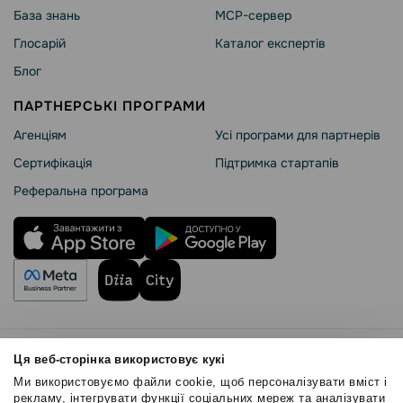
База знань
MCP-сервер
Глосарій
Каталог експертів
Блог
ПАРТНЕРСЬКІ ПРОГРАМИ
Агенціям
Усі програми для партнерів
Сертифікація
Підтримка стартапів
Реферальна програма
Правила користування
Ця веб-сторінка використовує кукі
Політика Cookies
Ми використовуємо файли cookie, щоб персоналізувати вміст і
Безпека SendPulse
рекламу, інтегрувати функції соціальних мереж та аналізувати