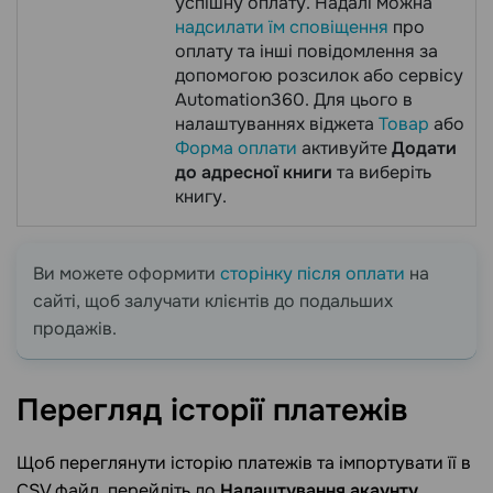
успішну оплату. Надалі можна
надсилати їм сповіщення
про
оплату та інші повідомлення за
допомогою розсилок або сервісу
Automation360. Для цього в
налаштуваннях віджета
Товар
або
Форма оплати
активуйте
Додати
до адресної книги
та виберіть
книгу.
Ви можете оформити
сторінку після оплати
на
сайті, щоб залучати клієнтів до подальших
продажів.
Перегляд історії
платежів
Щоб переглянути історію платежів та імпортувати її в
CSV файл, перейдіть до
Налаштування акаунту