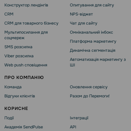
Конструктор лендінгів
Опитування для сайту
CRM
NPS-віджет
CRM для товарного бізнесу
Чат для сайту
Мультипосилання для
Омніканальний інбокс
соцмереж
Платформа маркетингу
SMS розсилка
Динамічна сегментація
Viber розсилка
Автоматизація маркетингу з
Web push сповіщення
ШІ
ПРО КОМПАНІЮ
Команда
Оновлення сервісу
Відгуки клієнтів
Разом до Перемоги!
КОРИСНЕ
Події
Інтеграції
Академія SendPulse
API