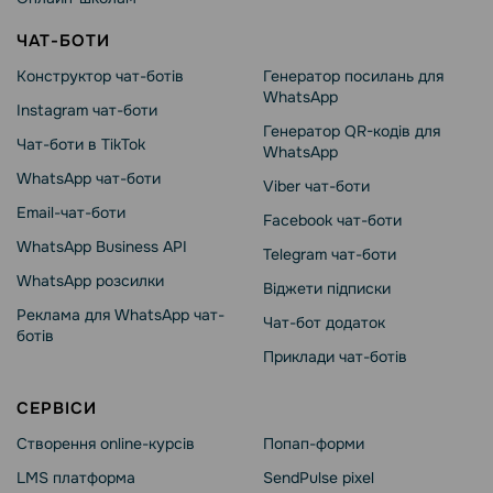
ЧАТ-БОТИ
Конструктор чат-ботів
Генератор посилань для
WhatsApp
Instagram чат-боти
Генератор QR-кодів для
Чат-боти в TikTok
WhatsApp
WhatsApp чат-боти
Viber чат-боти
Email-чат-боти
Facebook чат-боти
WhatsApp Business API
Telegram чат-боти
WhatsApp розсилки
Віджети підписки
Реклама для WhatsApp чат-
Чат-бот додаток
ботів
Приклади чат-ботів
СЕРВІСИ
Створення online-курсів
Попап-форми
LMS платформа
SendPulse pixel