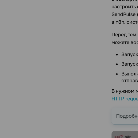
настроить
SendPulse 
в n8n, сис
Перед тем 
можете во
Запуск
Запуск
Выполн
отправ
В нужном м
HTTP reque
Подробне