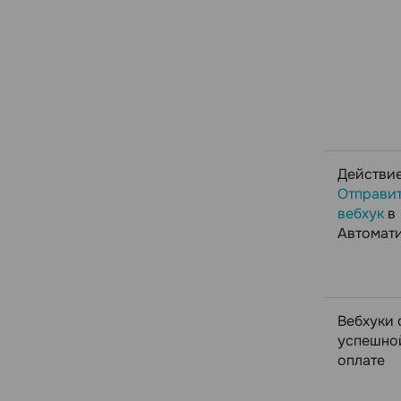
Действи
Отправи
вебхук
в
Автомат
Вебхуки 
успешно
оплате