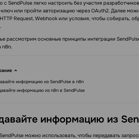
 с SendPulse легко настроить без участия разработчиков
-ключ или пройти авторизацию через OAuth2. Далее можн
HTTP Request, Webhook или условия, чтобы собирать, об
.
атье рассмотрим основные принципы интеграции SendPul
 n8n.
жание
авайте информацию из SendPulse в n8n
авайте информацию из n8n в SendPulse
давайте информацию из Sen
SendPulse можно использовать, чтобы передавать запрос