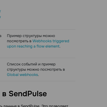
к
ы
а
Пример структуры можно
посмотреть в
Webhooks triggered
upon reaching a flow element
.
Список событий и пример
структуры можно посмотреть в
Global webhooks
.
 в
SendPulse
ь данные в SendPulse. Это позволяет