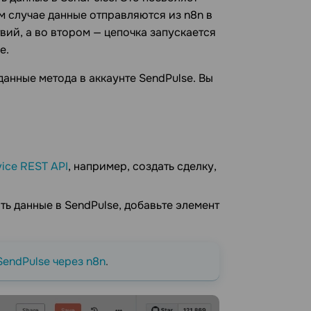
 случае данные отправляются из n8n в
вий, а во втором — цепочка запускается
e.
данные метода в аккаунте SendPulse. Вы
vice REST API
, например, создать сделку,
ть данные в SendPulse, добавьте элемент
SendPulse через n8n
.