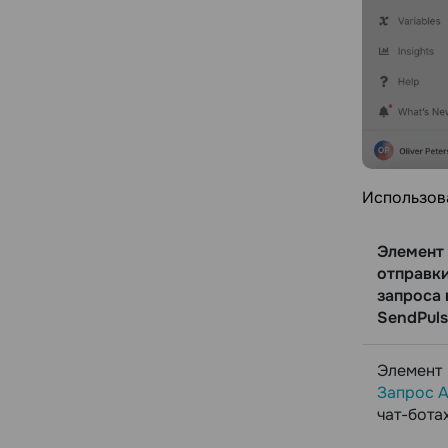
Использов
Элемент
отправк
запроса 
SendPuls
Элемент
Запрос A
чат-бота