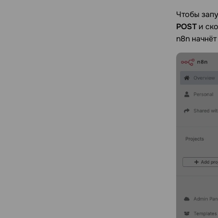
Чтобы запу
POST
и ско
n8n начнёт