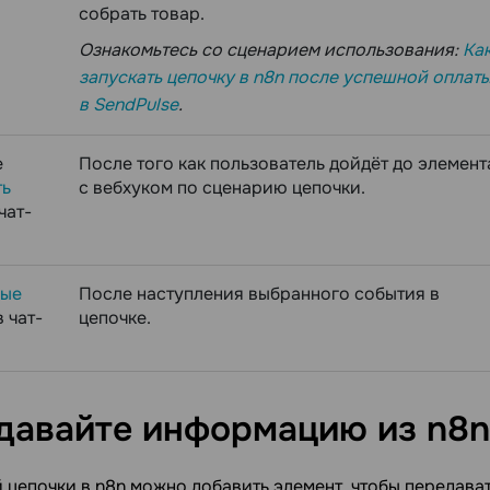
собрать товар.
Ознакомьтесь со сценарием использования:
Ка
запускать цепочку в n8n после успешной оплат
в SendPulse
.
е
После того как пользователь дойдёт до элемент
ть
с вебхуком по сценарию цепочки.
чат-
ные
После наступления выбранного события в
 чат-
цепочке.
давайте информацию из n8n
 цепочки в n8n можно добавить элемент, чтобы передават