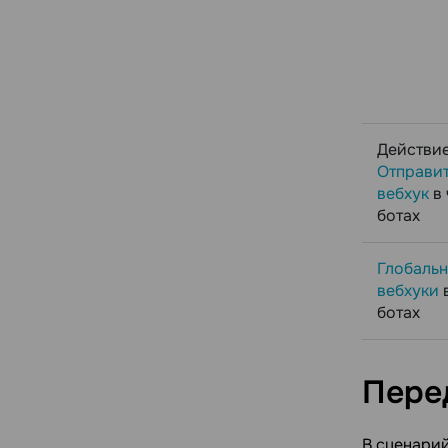
Действи
Отправи
вебхук
в 
ботах
Глобаль
вебхуки
в
ботах
Пере
В сценарий