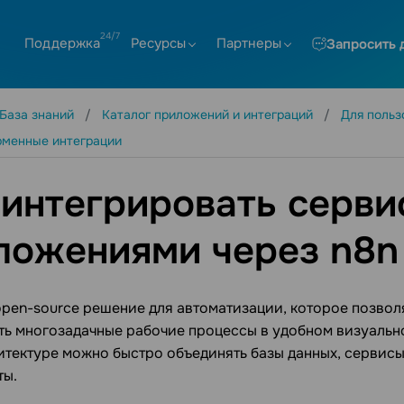
Поддержка
Ресурсы
Партнеры
Запросить 
База знаний
Каталог приложений и интеграций
Для поль
менные интеграции
 интегрировать серви
ложениями через n8n
open-source решение для автоматизации, которое позвол
ь многозадачные рабочие процессы в удобном визуально
итектуре можно быстро объединять базы данных, сервис
ты.