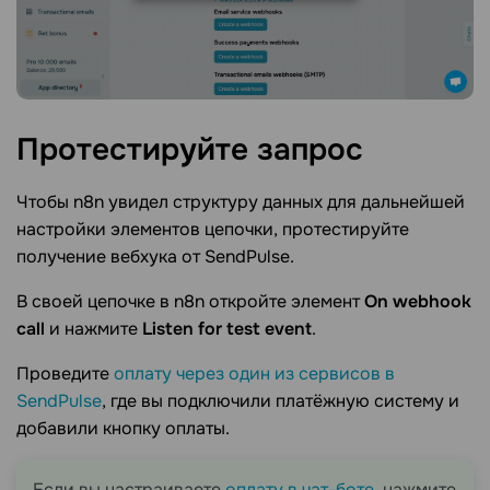
Протестируйте
запрос
Чтобы n8n увидел структуру данных для дальнейшей
настройки элементов цепочки, протестируйте
получение вебхука от SendPulse.
В своей цепочке в n8n откройте элемент
On webhook
call
и нажмите
Listen for test event
.
Проведите
оплату через один из сервисов в
SendPulse
, где вы подключили платёжную систему и
добавили кнопку оплаты.
Если вы настраиваете
оплату в чат-боте
, нажмите