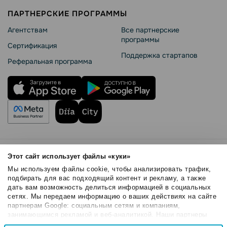
ПАРТНЕРСКИЕ ПРОГРАММЫ
Агентствам
Все партнерские
программы
Сертификация
Поддержка стартапов
Реферальная программа
Правила использования
Этот сайт использует файлы «куки»
Безопасность SendPulse
Мы используем файлы cookie, чтобы анализировать трафик,
Политика конфиденциальности
подбирать для вас подходящий контент и рекламу, а также
дать вам возможность делиться информацией в социальных
Политика Cookies
сетях. Мы передаем информацию о ваших действиях на сайте
© 2015 - 2026. ООО «СендПульс». Все права защищены.
партнерам Google: социальным сетям и компаниям,
занимающимся рекламой и веб-аналитикой. Наши партнеры
могут комбинировать эти сведения с предоставленной вами
Выбор