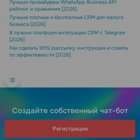
Лучшие провайдеры WhatsApp Business API:
рейтинг и сравнение [2026]
Лучшие платные и бесплатные CRM для малого
бизнеса [2026]
8 лучших платформ интеграции CRM с Telegram
[2026]
Как сделать SMS-рассылку: инструкция и советы
по эффективности [2026]
Создайте собственный чат-бот
Регистрация