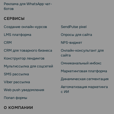
Реклама для WhatsApp чат-
ботов
СЕРВИСЫ
Создание онлайн-курсов
SendPulse pixel
LMS платформа
Опросы для сайта
CRM
NPS-виджет
CRM для товарного бизнеса
Онлайн-консультант для
сайта
Конструктор лендингов
Омниканальный инбокс
Мультиссылка для соцсетей
Маркетинговая платформа
SMS рассылка
Динамическая сегментация
Viber рассылка
Автоматизация маркетинга
Web push уведомления
с ИИ
Попап формы
О КОМПАНИИ