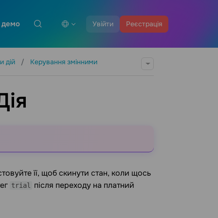
 демо
Увійти
Реєстрація
и дій
Керування змінними
Дія
стовуйте її, щоб скинути стан, коли щось
тег
після переходу на платний
trial