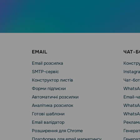
EMAIL
ЧАТ-Б
Email розсилка
Констру
SMTP-сервіс
Instagr
Конструктор листів
Чат-бот
Форми підписки
WhatsA
Автоматичні розсилки
Email-ч
Аналітика розсилок
WhatsAp
Готові шаблони
WhatsA
Email валідатор
Реклама
Розширення для Chrome
Генерат
Платформа для email маркетингу
Генерат