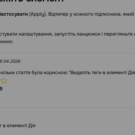
Застосувати
(Apply). Відтепер у кожного підписника, який 
тувати налаштування, запустіть ланцюжок і перегляньте а
винно.
8.04.2026
скільки стаття була корисною "Видаліть теги в елементі Дія
5
г в елементі Дія