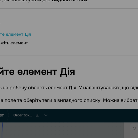
те елемент Дія
жіть елемент
йте елемент
Дія
ь на робочу область елемент
Дія
. У налаштуваннях, що ві
на поле та оберіть теги з випадного списку. Можна вибрати