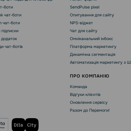
ат-боти
SendPulse pixel
k чат-боти
Опитування для сайту
m чат-боти
NPS-віджет
 підписки
Чат для сайту
 додаток
Омніканальний інбокс
и чат-ботів
Платформа маркетингу
Динамічна сегментація
Автоматизація маркетингу з Ш
ПРО КОМПАНІЮ
Команда
Відгуки клієнтів
Оновлення сервісу
Разом до Перемоги!