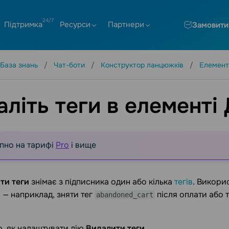
Підтримка
Ресурси
Партнери
Замовити
База знань
Чат-боти
Конструктор ланцюжків
Елемент
літь теги в елементі 
пно на тарифі
Pro
і вище
ти теги
знімає з підписника один або кілька
тегів
. Викори
 — наприклад, зняти тег
після оплати або 
abandoned_cart
, як налаштувати дію
Видалити теги
.