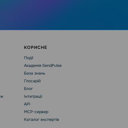
КОРИСНЕ
Події
Академія SendPulse
База знань
Глосарій
Блог
еж
Інтеграції
API
MCP-сервер
Каталог експертів