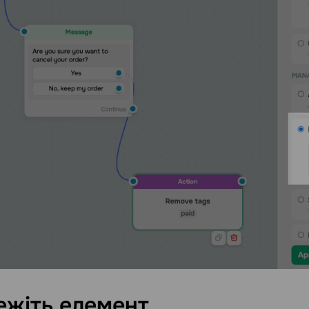
ежіть
елемент