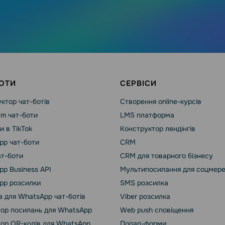
ОТИ
СЕРВІСИ
ктор чат-ботів
Створення online-курсів
am чат-боти
LMS платформа
и в TikTok
Конструктор лендінгів
pp чат-боти
CRM
ат-боти
CRM для товарного бізнесу
p Business API
Мультипосилання для соцмер
pp розсилки
SMS розсилка
 для WhatsApp чат-ботів
Viber розсилка
ор посилань для WhatsApp
Web push сповіщення
ор QR-кодів для WhatsApp
Попап-форми