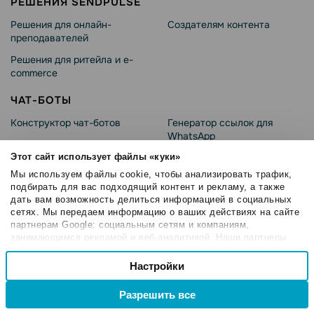
РЕШЕНИЯ SENDPULSE
Решения для онлайн-
Создателям контента
преподавателей
Решения для ритейла и e-
commerce
ЧАТ-БОТЫ
Конструктор чат-ботов
Генератор ссылок для
WhatsApp
Instagram чат-боты
Генератор QR-кодов для
Этот сайт использует файлы «куки»
Чат-бот в TikTok
WhatsApp
Мы используем файлы cookie, чтобы анализировать трафик,
подбирать для вас подходящий контент и рекламу, а также
Facebook чат-боты
Viber чат-боты
дать вам возможность делиться информацией в социальных
Telegram чат-боты
сетях. Мы передаем информацию о ваших действиях на сайте
Виджеты подписки
партнерам Google: социальным сетям и компаниям,
WhatsApp чат-боты
Чат-бот приложение
занимающимся рекламой и веб-аналитикой. Наши партнеры
могут комбинировать эти сведения с предоставленной вами
Выбор
WhatsApp Business API
Примеры чат-ботов
информацией, а также данными, которые они получили при
Настройки
Необходимые
согласия
WhatsApp рассылки
использовании вами их сервисов.
Разрешить все
Реклама для WhatsApp чат-
ботов
Настроечные