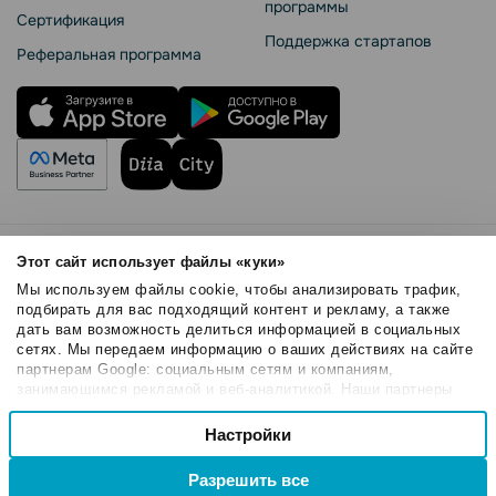
программы
Сертификация
Поддержка стартапов
Реферальная программа
Правила использования
Этот сайт использует файлы «куки»
Безопасность SendPulse
Мы используем файлы cookie, чтобы анализировать трафик,
Политика конфиденциальности
подбирать для вас подходящий контент и рекламу, а также
дать вам возможность делиться информацией в социальных
Политика Cookies
сетях. Мы передаем информацию о ваших действиях на сайте
© 2015 - 2026. ООО «СендПульс». Все права защищены.
партнерам Google: социальным сетям и компаниям,
занимающимся рекламой и веб-аналитикой. Наши партнеры
могут комбинировать эти сведения с предоставленной вами
Выбор
информацией, а также данными, которые они получили при
Настройки
Необходимые
согласия
использовании вами их сервисов.
Разрешить все