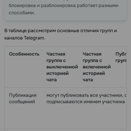
блокировка и разблокировка работает разными
способами.
В таблице рассмотрим основные отличия групп и
каналов Telegram.
Особенность
Частная
Частная
Публи
группа с
группа с
группа
выключенной
включенной
историей
историей
чата
чата
Публикация
могут публиковать все участники, с
сообщений
подписываются именем участника г