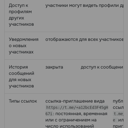
Доступ к
участники могут видеть профили дру
профилям
других
участников
Уведомления
отображаются для всех участников
о новых
участниках
История
закрыта
доступ к сообщениям
сообщений
для новых
участников
Типы ссылок
ссылка-приглашение вида
публи
ссылка
https://t.me/+a12bcEd3F45gH
: постоянная, временная
67i
t.me/g
или с ограничением на
или
e
число использований
пригл