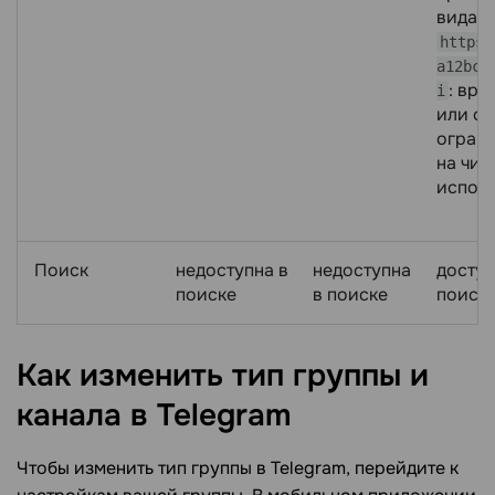
вида
https:
a12bcE
: вре
i
или с
огран
на чис
испол
Поиск
недоступна в
недоступна
доступ
поиске
в поиске
поиск
Как изменить тип группы и
канала в
Telegram
Чтобы изменить тип группы в Telegram, перейдите к