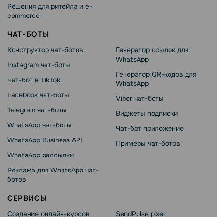
Решения для ритейла и e-
commerce
ЧАТ-БОТЫ
Конструктор чат-ботов
Генератор ссылок для
WhatsApp
Instagram чат-боты
Генератор QR-кодов для
Чат-бот в TikTok
WhatsApp
Facebook чат-боты
Viber чат-боты
Telegram чат-боты
Виджеты подписки
WhatsApp чат-боты
Чат-бот приложение
WhatsApp Business API
Примеры чат-ботов
WhatsApp рассылки
Реклама для WhatsApp чат-
ботов
СЕРВИСЫ
Создание онлайн-курсов
SendPulse pixel