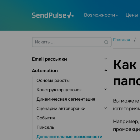
Возможности
Цены
Главная
Email рассылки
Как
Основы работы
Automation
пап
Адресные книги и контакты
Основы работы
Управление контактами
Создание шаблона
Конструктор цепочек
Управление данными контактов
Отправка рассылки
Динамическая сегментация
Триггеры цепочки
Вы можете 
Инструменты подписки
Email валидатор
категориям
Сценарии автоворонки
Элементы коммуникации
Дополнительные возможности
События
Элементы действия
Автоматизация CRM
Например, 
Статистика и аналитика
Пиксель
Другие элементы
Автоматизация курсов
промоакци
Дополнительные возможности
Автоматизация рассылок