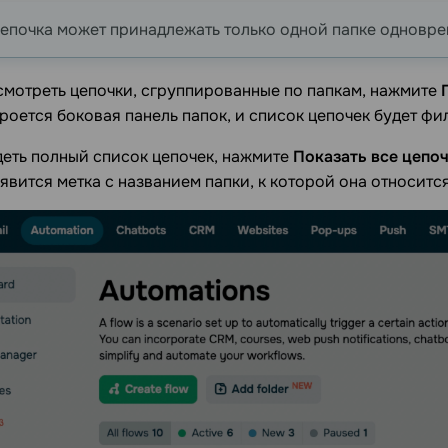
епочка может принадлежать только одной папке одновре
смотреть цепочки, сгруппированные по папкам, нажмите
ткроется боковая панель папок, и список цепочек будет ф
деть полный список цепочек, нажмите
Показать все цепо
явится метка с названием папки, к которой она относится