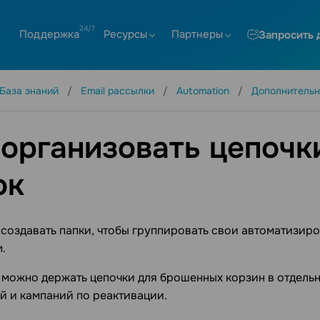
Поддержка
Ресурсы
Партнеры
Запросить 
База знаний
Email рассылки
Automation
Дополнитель
 организовать цепоч
ок
создавать папки, чтобы группировать свои автоматизир
.
можно держать цепочки для брошенных корзин в отдельн
й и кампаний по реактивации.