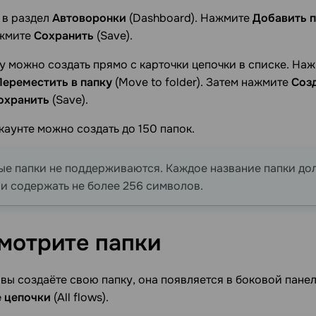
 в раздел
Автоворонки
(Dashboard). Нажмите
Добавить п
ажмите
Сохранить
(Save).
у можно создать прямо с карточки цепочки в списке. Наж
Переместить в папку
(Move to folder). Затем нажмите
Соз
охранить
(Save).
каунте можно создать до 150 папок.
е папки не поддерживаются. Каждое название папки дол
 и содержать не более 256 символов.
мотрите
папки
 вы создаёте свою папку, она появляется в боковой пане
 цепочки
(All flows).