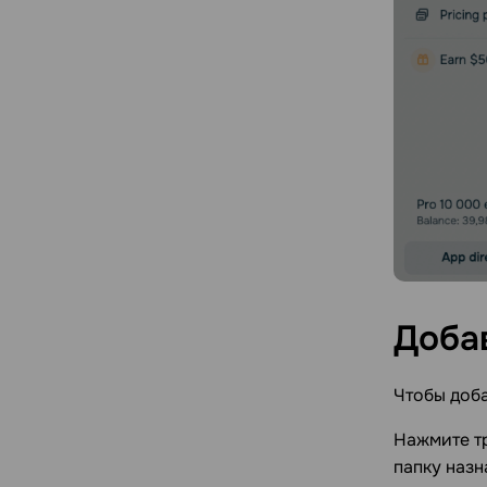
Доба
Чтобы доба
Нажмите тр
папку назн