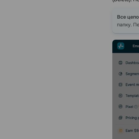
Все цеп
папку. П