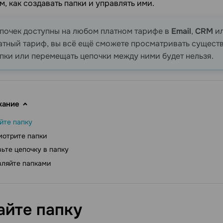
, как создавать папки и управлять ими.
почек доступны на любом платном тарифе в
Email
,
CRM
и
атный тариф, вы всё ещё сможете просматривать сущест
пки или перемещать цепочки между ними будет нельзя.
жание
йте папку
мотрите папки
ьте цепочку в папку
вляйте папками
айте
папку