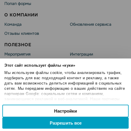
Попап формы
О КОМПАНИИ
Команда
Обновления сервиса
Отзывы клиентов
ПОЛЕЗНОЕ
Мероприятия
Интеграции
Академия SendPulse
API
Этот сайт использует файлы «куки»
База знаний
MCP-сервер
Мы используем файлы cookie, чтобы анализировать трафик,
подбирать для вас подходящий контент и рекламу, а также
Глоссарий
Каталог экспертов
дать вам возможность делиться информацией в социальных
сетях. Мы передаем информацию о ваших действиях на сайте
Блог
партнерам Google: социальным сетям и компаниям,
занимающимся рекламой и веб-аналитикой. Наши партнеры
ПАРТНЕРСКИЕ ПРОГРАММЫ
могут комбинировать эти сведения с предоставленной вами
Выбор
информацией, а также данными, которые они получили при
Настройки
Агентствам
Все партнерские
Необходимые
согласия
использовании вами их сервисов.
программы
Сертификация
Разрешить все
Поддержка стартапов
Реферальная программа
Настроечные