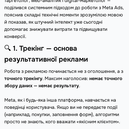
таргетолог, web-аналітик і digital-маркетолог —
поділився системним підходом до роботи з Meta Ads,
пояснив складні технічні моменти зрозумілою мовою
й показав, як штучний інтелект уже сьогодні
допомагає знижувати витрати та підвищувати
конверсії.
🔍
1. Трекінг — основа
результативної реклами
Робота з рекламою починається не з оголошення, а з
точного трекінгу
. Максим наголосив:
немає точного
збору даних — немає результату
.
⠀
Meta, як і будь-яка інша платформа, навчається на
поведінці користувача. Якщо ви не передаєте події
(наприклад, покупки, заповнення форм), алгоритми
просто не знають, кого вважати «якісним клієнтом».