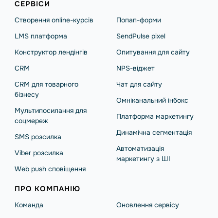
СЕРВІСИ
Створення online-курсів
Попап-форми
LMS платформа
SendPulse pixel
Конструктор лендінгів
Опитування для сайту
CRM
NPS-віджет
CRM для товарного
Чат для сайту
бізнесу
Омніканальний інбокс
Мультипосилання для
Платформа маркетингу
соцмереж
Динамічна сегментація
SMS розсилка
Автоматизація
Viber розсилка
маркетингу з ШІ
Web push сповіщення
ПРО КОМПАНІЮ
Команда
Оновлення сервісу