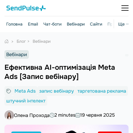
Головна
Email
Чат-боти
Вебінари
Сайти
Практичні г
Ще ···
Блог
Вебінари
Вебінари
Ефективна AI-оптимізація Meta
Ads [Запис вебінару]
Meta Ads
запис вебінару
таргетована реклама
штучний інтелект
2 minutes
19 червня 2025
Олена Прохода