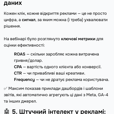
даних
Кожен клік, кожне відкриття реклами — це не просто
цифра, а
сигнал
, за яким можна (і треба) ухвалювати
рішення.
⠀
На вебінарі було розглянуто
ключові метрики
для
оцінки ефективності:
ROAS
— скільки заробляє кожна витрачена
гривня/долар.
CPA
— вартість одного клієнта або конверсії.
CTR
— чи привабливі ваші креативи.
Frequency
— чи не дратує реклама користувача.
✅ Максим показав приклади дашбордів і шаблони
звітів, які автоматично агрегують ці дані з Meta, GA-4
та інших джерел.
🤖
5. Штучний інтелект у рекламі: