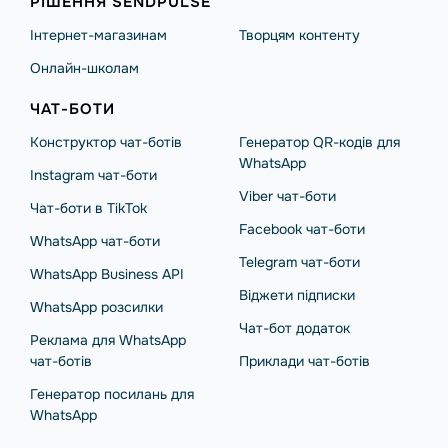
РІШЕННЯ SENDPULSE
Інтернет-магазинам
Творцям контенту
Онлайн-школам
ЧАТ-БОТИ
Конструктор чат-ботів
Генератор QR-кодів для
WhatsApp
Instagram чат-боти
Viber чат-боти
Чат-боти в TikTok
Facebook чат-боти
WhatsApp чат-боти
Telegram чат-боти
WhatsApp Business API
Віджети підписки
WhatsApp розсилки
Чат-бот додаток
Реклама для WhatsApp
чат-ботів
Приклади чат-ботів
Генератор посилань для
WhatsApp