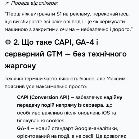
📌
Порада від спікера:
“Перш ніж витрачати $1 на рекламу, переконайтесь,
що ви збираєте всі ключові події. Це як кермувати
машиною з закритими очима — небезпечно і дорого.”
⚙️
2. Що таке CAPI, GA-4 і
серверний GTM — без технічного
жаргону
Технічні терміни часто лякають бізнес, але Максим
пояснив усе максимально просто:
CAPI (Conversion API)
— забезпечує
надійну
передачу подій напряму із сервера
, що
особливо важливо після оновлень iOS та
блокування cookies.
GA-4
— новий стандарт Google-аналітики,
орієнтований на події, а не сесії. Це дозволяє