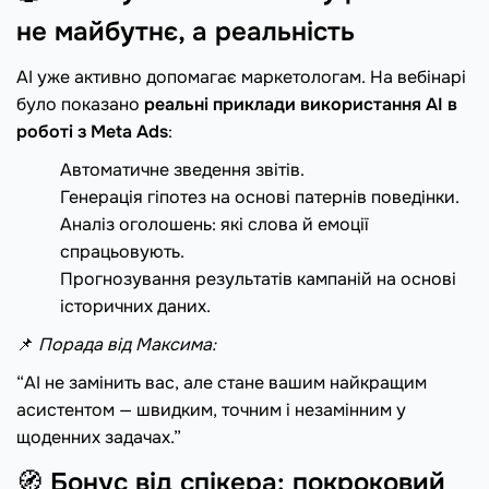
не майбутнє, а реальність
AI уже активно допомагає маркетологам. На вебінарі
було показано
реальні приклади використання AI в
роботі з Meta Ads
:
Автоматичне зведення звітів.
Генерація гіпотез на основі патернів поведінки.
Аналіз оголошень: які слова й емоції
спрацьовують.
Прогнозування результатів кампаній на основі
історичних даних.
📌
Порада від Максима:
“AI не замінить вас, але стане вашим найкращим
асистентом — швидким, точним і незамінним у
щоденних задачах.”
🧭
Бонус від спікера: покроковий