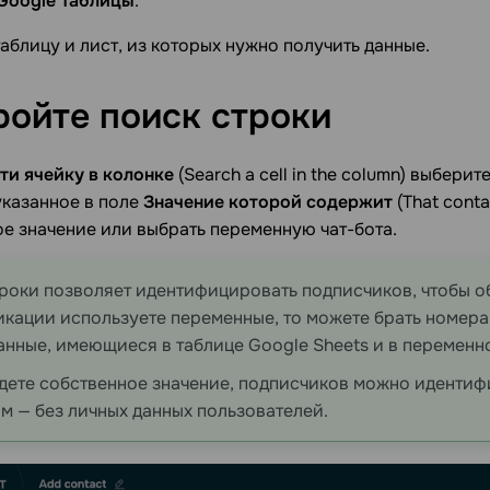
 Google Таблицы
.
аблицу и лист, из которых нужно получить данные.
ройте поиск
строки
ти ячейку в колонке
(Search a cell in the column) выбери
указанное в поле
Значение которой содержит
(That conta
е значение или выбрать переменную чат-бота.
роки позволяет идентифицировать подписчиков, чтобы об
кации используете переменные, то можете брать номера т
анные, имеющиеся в таблице Google Sheets и в переменно
дете собственное значение, подписчиков можно иденти
м — без личных данных пользователей.