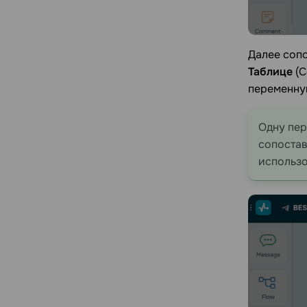
Далее сопо
Таблице
(C
переменную
Одну пер
сопостав
использо