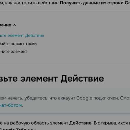
, как настроить действие
Получить данные из строки G
жание
ьте элемент Действие
ойте поиск строки
аните элемент
вьте элемент
Действие
ем начать, убедитесь, что аккаунт Google подключен. См
 чат-ботом
.
е на рабочую область элемент
Действие
. В открывшихся