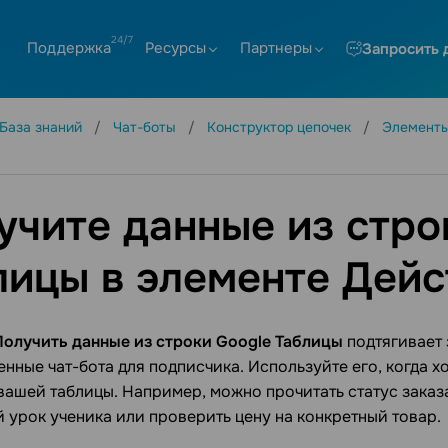
Поддержка
Ресурсы
Партнеры
Запросить 
База знаний
Чат-боты
Конструктор цепочек
Элементы
учите данные из стро
лицы в элементе Дейс
Получить данные из строки Google Таблицы
подтягивает 
енные чат-бота для подписчика. Используйте его, когда хо
вашей таблицы. Например, можно прочитать статус заказа 
урок ученика или проверить цену на конкретный товар.