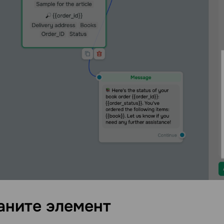
аните
элемент