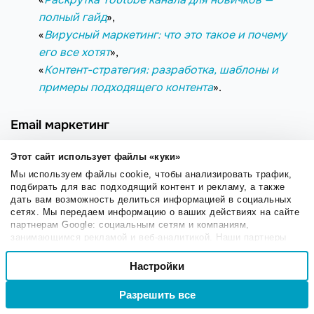
полный гайд
»,
«
Вирусный маркетинг: что это такое и почему
его все хотят
»,
«
Контент-стратегия: разработка, шаблоны и
примеры подходящего контента
».
Email маркетинг
Метод
email маркетинга
можно связать с любым
Этот сайт использует файлы «куки»
каналом продаж. Он помогает уведомлять
Мы используем файлы cookie, чтобы анализировать трафик,
пользователей о новостях, коллекциях, акциях, а
подбирать для вас подходящий контент и рекламу, а также
дать вам возможность делиться информацией в социальных
также получать
обратную связь
.
сетях. Мы передаем информацию о ваших действиях на сайте
партнерам Google: социальным сетям и компаниям,
занимающимся рекламой и веб-аналитикой. Наши партнеры
могут комбинировать эти сведения с предоставленной вами
Выбор
информацией, а также данными, которые они получили при
Настройки
Необходимые
согласия
использовании вами их сервисов.
Разрешить все
Войти
Регистрация
Настроечные