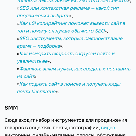
тошнота текста. Зачем их считать и как снизить
»,
«
SEO или контекстная реклама — какой тип
продвижения выбрать
»,
«
Как LSI копирайтинг поможет вывести сайт в
топ и почему он лучше обычного SEO
»,
«
SEO инструменты, которые сэкономят ваше
время — подборка
»,
«
Как измерить скорость загрузки сайта и
увеличить ее
»,
«
Фавикон: зачем нужен, как создать и поставить
на сайт
»,
«
Как поднять сайт в поиске и получать лиды
почти бесплатно
».
SMM
Сюда входит набор инструментов для продвижения
товаров в соцсетях: посты, фотографии,
видео
,
викторины, онлайн-магазины, опросы, обсуждения,