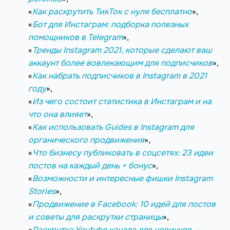
«
Как раскрутить ТикТок с нуля бесплатно
»,
«
Бот для Инстаграм: подборка полезных
помощников в Telegram
»,
«
Тренды Instagram 2021, которые сделают ваш
аккаунт более вовлекающим для подписчиков
»,
«
Как набрать подписчиков в Instagram в 2021
году
»,
«
Из чего состоит статистика в Инстаграм и на
что она влияет
»,
«
Как использовать Guides в Instagram для
органического продвижения
»,
«
Что бизнесу публиковать в соцсетях: 23 идеи
постов на каждый день + бонус
»,
«
Возможности и интересные фишки Instagram
Stories
»,
«
Продвижение в Facebook: 10 идей для постов
и советы для раскрутки страницы
»,
«
Раскрутка Youtube канала для новичков —