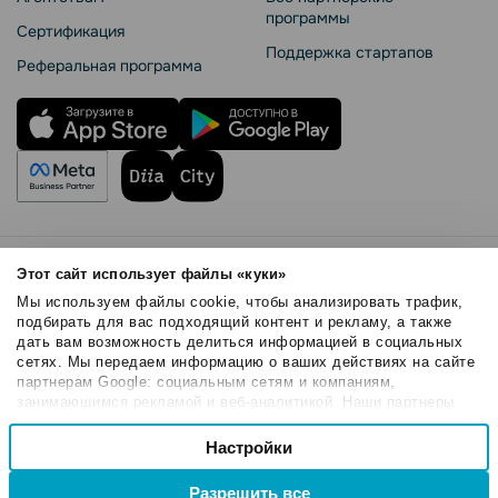
программы
Сертификация
Поддержка стартапов
Реферальная программа
Правила использования
Этот сайт использует файлы «куки»
Безопасность SendPulse
Мы используем файлы cookie, чтобы анализировать трафик,
Политика конфиденциальности
подбирать для вас подходящий контент и рекламу, а также
дать вам возможность делиться информацией в социальных
Политика Cookies
сетях. Мы передаем информацию о ваших действиях на сайте
© 2015 - 2026. ООО «СендПульс». Все права защищены.
партнерам Google: социальным сетям и компаниям,
занимающимся рекламой и веб-аналитикой. Наши партнеры
могут комбинировать эти сведения с предоставленной вами
Выбор
информацией, а также данными, которые они получили при
Настройки
Необходимые
согласия
использовании вами их сервисов.
Разрешить все