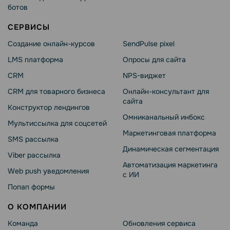
ботов
СЕРВИСЫ
Создание онлайн-курсов
SendPulse pixel
LMS платформа
Опросы для сайта
CRM
NPS-виджет
CRM для товарного бизнеса
Онлайн-консультант для
сайта
Конструктор лендингов
Омниканальный инбокс
Мультиссылка для соцсетей
Маркетинговая платформа
SMS рассылка
Динамическая сегментация
Viber рассылка
Автоматизация маркетинга
Web push уведомления
с ИИ
Попап формы
О КОМПАНИИ
Команда
Обновления сервиса