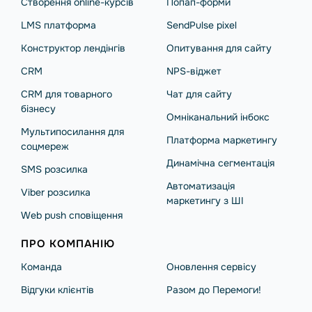
Створення online-курсів
Попап-форми
LMS платформа
SendPulse pixel
Конструктор лендінгів
Опитування для сайту
CRM
NPS-віджет
CRM для товарного
Чат для сайту
бізнесу
Омніканальний інбокс
Мультипосилання для
Платформа маркетингу
соцмереж
Динамічна сегментація
SMS розсилка
Автоматизація
Viber розсилка
маркетингу з ШІ
Web push сповіщення
ПРО КОМПАНІЮ
Команда
Оновлення сервісу
Відгуки клієнтів
Разом до Перемоги!