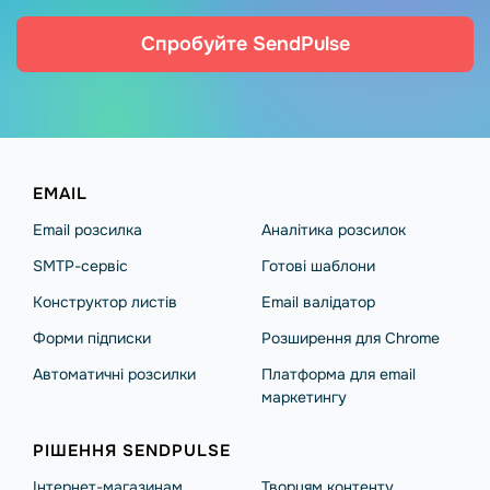
Спробуйте SendPulse
EMAIL
Email розсилка
Аналітика розсилок
SMTP-сервіс
Готові шаблони
Конструктор листів
Email валідатор
Форми підписки
Розширення для Chrome
Автоматичні розсилки
Платформа для email
маркетингу
РІШЕННЯ SENDPULSE
Інтернет-магазинам
Творцям контенту