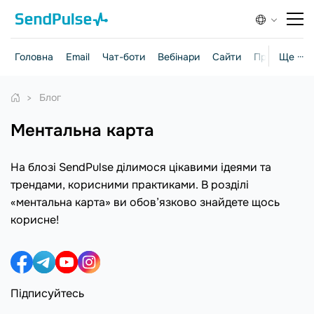
Головна
Email
Чат-боти
Вебінари
Сайти
Практичні г
Ще ···
Блог
ментальна карта
На блозі SendPulse ділимося цікавими ідеями та
трендами, корисними практиками. В розділі
«ментальна карта» ви обов’язково знайдете щось
корисне!
Підписуйтесь