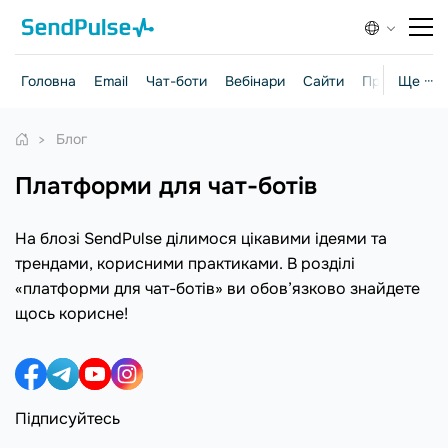
Головна
Email
Чат-боти
Вебінари
Сайти
Практичні г
Ще ···
Блог
платформи для чат-ботів
На блозі SendPulse ділимося цікавими ідеями та
трендами, корисними практиками. В розділі
«платформи для чат-ботів» ви обов’язково знайдете
щось корисне!
Підписуйтесь