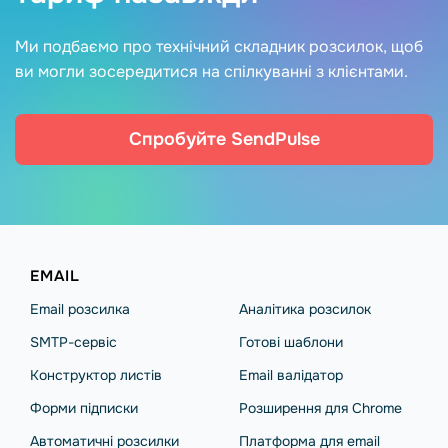
Ми подбаємо про технічний складник розсилок, щоб
ви могли зосередитися на спілкуванні з клієнтами.
Спробуйте SendPulse
EMAIL
Email розсилка
Аналітика розсилок
SMTP-сервіс
Готові шаблони
Конструктор листів
Email валідатор
Форми підписки
Розширення для Chrome
Автоматичні розсилки
Платформа для email