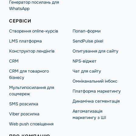
Генератор посилань для
WhatsApp
СЕРВІСИ
Створення online-курсів
Попап-форми
LMS платформа
SendPulse pixel
Конструктор лендінгів
Опитування для сайту
CRM
NPS-віджет
CRM для товарного
Чат для сайту
бізнесу
Омніканальний інбокс
Мультипосилання для
Платформа маркетингу
соцмереж
Динамічна сегментація
SMS розсилка
Автоматизація
Viber розсилка
маркетингу з ШІ
Web push сповіщення