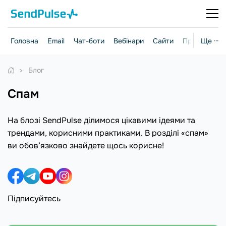
Головна
Email
Чат-боти
Вебінари
Сайти
Практичні г
Ще ···
Блог
спам
На блозі SendPulse ділимося цікавими ідеями та
трендами, корисними практиками. В розділі «спам»
ви обов’язково знайдете щось корисне!
Підписуйтесь