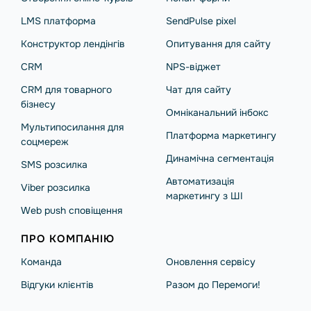
LMS платформа
SendPulse pixel
Конструктор лендінгів
Опитування для сайту
CRM
NPS-віджет
CRM для товарного
Чат для сайту
бізнесу
Омніканальний інбокс
Мультипосилання для
Платформа маркетингу
соцмереж
Динамічна сегментація
SMS розсилка
Автоматизація
Viber розсилка
маркетингу з ШІ
Web push сповіщення
ПРО КОМПАНІЮ
Команда
Оновлення сервісу
Відгуки клієнтів
Разом до Перемоги!