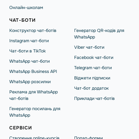
Онлайн-школам
ЧАТ-БОТИ
Конструктор чат-ботів
Генератор QR-кодів для
WhatsApp
Instagram чат-боти
Viber чат-боти
Чат-боти в TikTok
Facebook чат-боти
WhatsApp чат-боти
Telegram чат-боти
WhatsApp Business API
Віджети підписки
WhatsApp розсилки
Чат-бот додаток
Реклама для WhatsApp
чат-ботів
Приклади чат-ботів
Генератор посилань для
WhatsApp
СЕРВІСИ
Створення online-курсів
Попап-форми