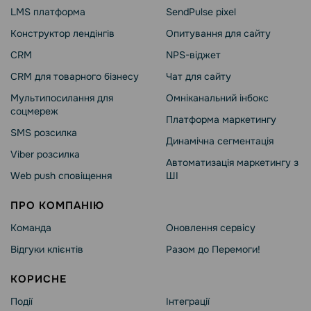
LMS платформа
SendPulse pixel
Конструктор лендінгів
Опитування для сайту
CRM
NPS-віджет
CRM для товарного бізнесу
Чат для сайту
Мультипосилання для
Омніканальний інбокс
соцмереж
Платформа маркетингу
SMS розсилка
Динамічна сегментація
Viber розсилка
Автоматизація маркетингу з
Web push сповіщення
ШІ
ПРО КОМПАНІЮ
Команда
Оновлення сервісу
Відгуки клієнтів
Разом до Перемоги!
КОРИСНЕ
Події
Інтеграції