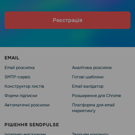
Реєстрація
EMAIL
Email розсилка
Аналітика розсилок
SMTP-сервіс
Готові шаблони
Конструктор листів
Email валідатор
Форми підписки
Розширення для Chrome
Автоматичні розсилки
Платформа для email
маркетингу
РІШЕННЯ SENDPULSE
Інтернет-магазинам
Творцям контенту