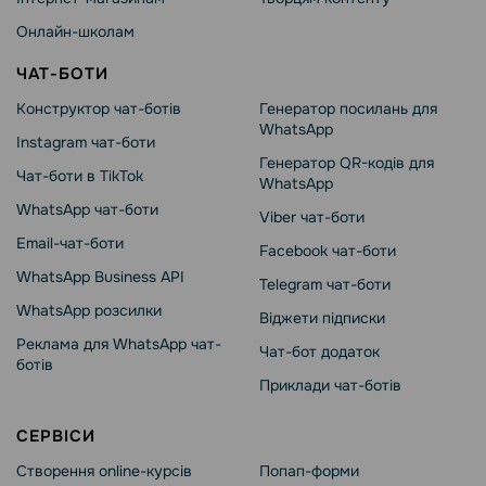
Онлайн-школам
ЧАТ-БОТИ
Конструктор чат-ботів
Генератор посилань для
WhatsApp
Instagram чат-боти
Генератор QR-кодів для
Чат-боти в TikTok
WhatsApp
WhatsApp чат-боти
Viber чат-боти
Email-чат-боти
Facebook чат-боти
WhatsApp Business API
Telegram чат-боти
WhatsApp розсилки
Віджети підписки
Реклама для WhatsApp чат-
Чат-бот додаток
ботів
Приклади чат-ботів
СЕРВІСИ
Створення online-курсів
Попап-форми