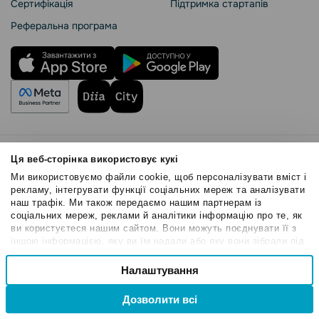
Сертифікація
Підтримка стартапів
Реферальна програма
Правила користування
Ця веб-сторінка використовує кукі
Політика Cookies
Ми використовуємо файли cookie, щоб персоналізувати вміст і
Безпека SendPulse
рекламу, інтегрувати функції соціальних мереж та аналізувати
наш трафік. Ми також передаємо нашим партнерам із
Політика конфіденційності
соціальних мереж, реклами й аналітики інформацію про те, як
© 2015 - 2026. ТОВ «СендПульс». Всі права захищені
ви користуєтеся нашим сайтом. Вони можуть поєднувати її з
іншою інформацією, яку ви їм надали або яку вони зібрали під
час вашого користування їхніми службами.
Вибір
Налаштування
Необхідні
згоди
Дозволити всі
Привілейовані