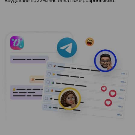
Вбудоване приймання оплат вже розробляємо.