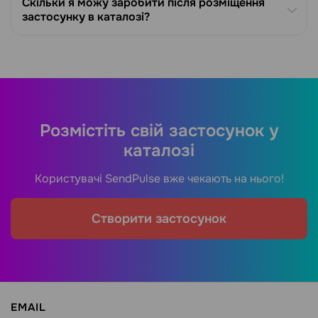
Скільки я можу заробити після розміщення
застосунку в каталозі?
Розмістіть свій застосунок у
каталозі
Користувачі SendPulse вже чекають на нього!
Створити застосунок
EMAIL