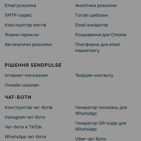
Email розсилка
Аналітика розсилок
SMTP-сервіс
Готові шаблони
Конструктор листів
Email валідатор
Форми підписки
Розширення для Chrome
Автоматичні розсилки
Платформа для email
маркетингу
РІШЕННЯ SENDPULSE
Інтернет-магазинам
Творцям контенту
Онлайн-школам
ЧАТ-БОТИ
Конструктор чат-ботів
Генератор посилань для
WhatsApp
Instagram чат-боти
Генератор QR-кодів для
Чат-боти в TikTok
WhatsApp
WhatsApp чат-боти
Viber чат-боти