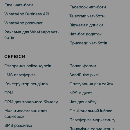
Email-чат-боти
Facebook чат-боти
WhatsApp Business API
Telegram чат-боти
WhatsApp розсилки
Віджети підписки
Реклама для WhatsApp чат-
Чат-бот додаток
ботів
Приклади чат-ботів
СЕРВІСИ
Створення online-курсів
Попап-форми
LMS платформа
SendPulse pixel
Конструктор лендінгів
Опитування для сайту
CRM
NPS-віджет
CRM для товарного бізнесу
Чат для сайту
Мультипосилання для
Омніканальний інбокс
соцмереж
Платформа маркетингу
SMS розсилка
Динамічна сегментація