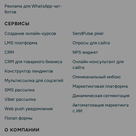
Реклама для WhatsApp чат-
ботов
СЕРВИСЫ
Создание онлайн-курсов
SendPulse pixel
LMS платформа
Опросы для сайта
CRM
NPS-виджет
CRM для товарного бизнеса
Онлайн-консультант для
сайта
Конструктор лендингов
Омниканальный инбокс
Мультиссылка для соцсетей
Маркетинговая платформа
SMS рассылка
Динамическая сегментация
Viber рассылка
Автоматизация маркетинга
Web push уведомления
с ИИ
Попап формы
О КОМПАНИИ