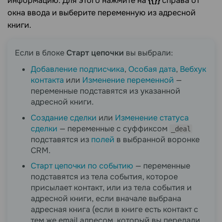
информацию. Для этого нажмите на
{{}}
справа от
окна ввода и выберите переменную из адресной
книги.
Если в блоке
Старт цепочки
вы выбрали:
Добавление подписчика
,
Особая дата
,
Вебхук
контакта
или
Изменение переменной
—
переменные подставятся из указанной
адресной книги.
Создание сделки
или
Изменение статуса
сделки
— переменные с суффиксом
_deal
подставятся из
полей
в выбранной воронке
CRM.
Старт цепочки по событию
— переменные
подставятся из тела события, которое
присылает контакт, или из тела события и
адресной книги, если вначале выбрана
адресная книга (если в книге есть контакт с
тем же email адресом, который вы передали