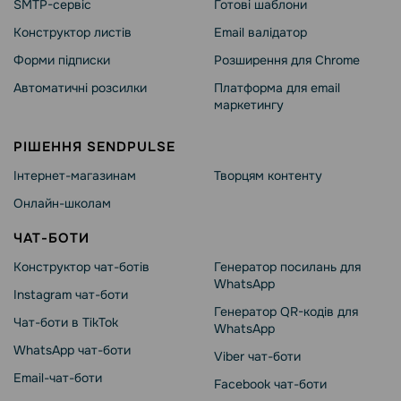
SMTP-сервіс
Готові шаблони
Конструктор листів
Email валідатор
Форми підписки
Розширення для Chrome
Автоматичні розсилки
Платформа для email
маркетингу
РІШЕННЯ SENDPULSE
Інтернет-магазинам
Творцям контенту
Онлайн-школам
ЧАТ-БОТИ
Конструктор чат-ботів
Генератор посилань для
WhatsApp
Instagram чат-боти
Генератор QR-кодів для
Чат-боти в TikTok
WhatsApp
WhatsApp чат-боти
Viber чат-боти
Email-чат-боти
Facebook чат-боти