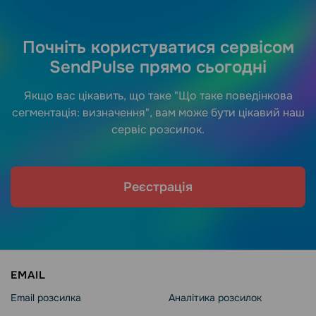
Почніть користуватися сервісом
SendPulse прямо сьогодні
Якщо вас цікавить, що таке "Що таке поведінкова
сегментація: визначення", вам може бути цікавий наш
сервіс розсилок.
Реєстрація
EMAIL
Email розсилка
Аналітика розсилок