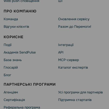
Web push сповіщення
ШІ
ПРО КОМПАНІЮ
Команда
Оновлення сервісу
Відгуки клієнтів
Разом до Перемоги!
КОРИСНЕ
Події
Інтеграції
Академія SendPulse
API
База знань
MCP-сервер
Глосарій
Каталог експертів
Блог
ПАРТНЕРСЬКІ ПРОГРАМИ
Агенціям
Усі програми для партнерів
Сертифікація
Підтримка стартапів
Реферальна програма