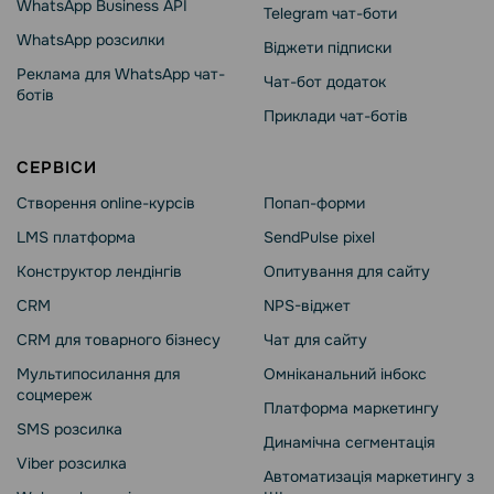
WhatsApp Business API
Telegram чат-боти
WhatsApp розсилки
Віджети підписки
Реклама для WhatsApp чат-
Чат-бот додаток
ботів
Приклади чат-ботів
СЕРВІСИ
Створення online-курсів
Попап-форми
LMS платформа
SendPulse pixel
Конструктор лендінгів
Опитування для сайту
CRM
NPS-віджет
CRM для товарного бізнесу
Чат для сайту
Мультипосилання для
Омніканальний інбокс
соцмереж
Платформа маркетингу
SMS розсилка
Динамічна сегментація
Viber розсилка
Автоматизація маркетингу з