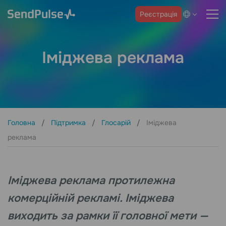
Реєстрація
Іміджева реклама
Головна
Підтримка
Глосарій
Іміджева
реклама
Іміджева реклама протилежна
комерційній рекламі. Іміджева
виходить за рамки її головної мети —