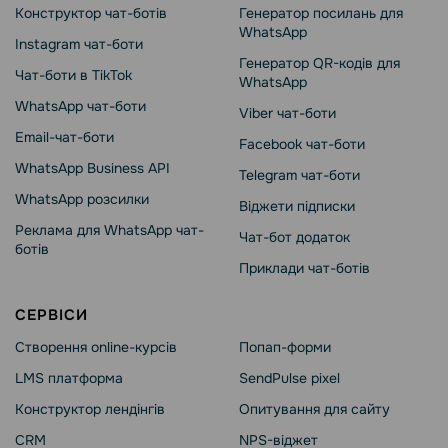
Конструктор чат-ботів
Генератор посилань для
WhatsApp
Instagram чат-боти
Генератор QR-кодів для
Чат-боти в TikTok
WhatsApp
WhatsApp чат-боти
Viber чат-боти
Email-чат-боти
Facebook чат-боти
WhatsApp Business API
Telegram чат-боти
WhatsApp розсилки
Віджети підписки
Реклама для WhatsApp чат-
Чат-бот додаток
ботів
Приклади чат-ботів
СЕРВІСИ
Створення online-курсів
Попап-форми
LMS платформа
SendPulse pixel
Конструктор лендінгів
Опитування для сайту
CRM
NPS-віджет