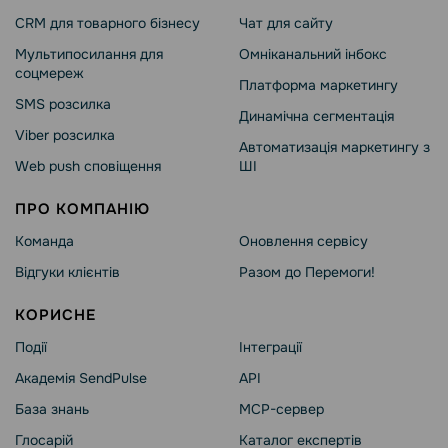
CRM для товарного бізнесу
Чат для сайту
Мультипосилання для
Омніканальний інбокс
соцмереж
Платформа маркетингу
SMS розсилка
Динамічна сегментація
Viber розсилка
Автоматизація маркетингу з
Web push сповіщення
ШІ
ПРО КОМПАНІЮ
Команда
Оновлення сервісу
Відгуки клієнтів
Разом до Перемоги!
КОРИСНЕ
Події
Інтеграції
Академія SendPulse
API
База знань
MCP-сервер
Глосарій
Каталог експертів