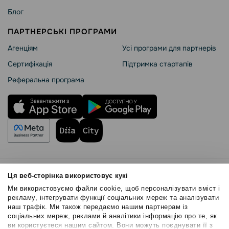
Блог
ПАРТНЕРСЬКІ ПРОГРАМИ
Агенціям
Усі програми для партнерів
Сертифікація
Підтримка стартапів
Реферальна програма
Правила користування
Ця веб-сторінка використовує кукі
Політика Cookies
Ми використовуємо файли cookie, щоб персоналізувати вміст і
Безпека SendPulse
рекламу, інтегрувати функції соціальних мереж та аналізувати
наш трафік. Ми також передаємо нашим партнерам із
Політика конфіденційності
соціальних мереж, реклами й аналітики інформацію про те, як
© 2015 - 2026. ТОВ «СендПульс». Всі права захищені
ви користуєтеся нашим сайтом. Вони можуть поєднувати її з