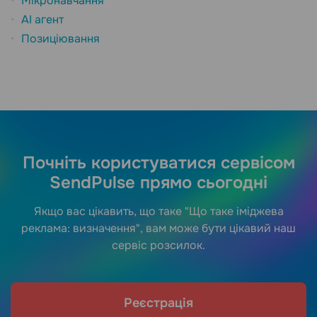
Мікронавчання
AI агент
Позиціювання
Почніть користуватися сервісом
SendPulse прямо сьогодні
Якщо вас цікавить, що таке "Що таке іміджева
реклама: визначення", вам може бути цікавий наш
сервіс розсилок.
Реєстрація