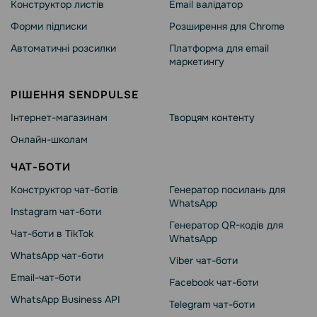
Конструктор листів
Email валідатор
Форми підписки
Розширення для Chrome
Автоматичні розсилки
Платформа для email
маркетингу
РІШЕННЯ SENDPULSE
Інтернет-магазинам
Творцям контенту
Онлайн-школам
ЧАТ-БОТИ
Конструктор чат-ботів
Генератор посилань для
WhatsApp
Instagram чат-боти
Генератор QR-кодів для
Чат-боти в TikTok
WhatsApp
WhatsApp чат-боти
Viber чат-боти
Email-чат-боти
Facebook чат-боти
WhatsApp Business API
Telegram чат-боти