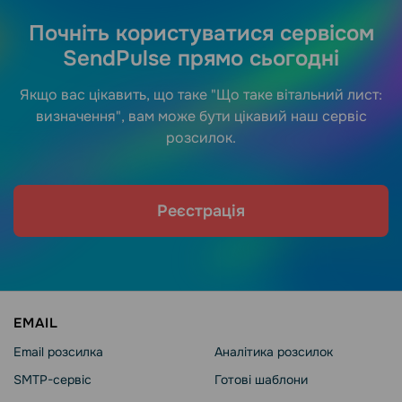
Почніть користуватися сервісом
SendPulse прямо сьогодні
Якщо вас цікавить, що таке "Що таке вітальний лист:
визначення", вам може бути цікавий наш сервіс
розсилок.
Реєстрація
EMAIL
Email розсилка
Аналітика розсилок
SMTP-сервіс
Готові шаблони