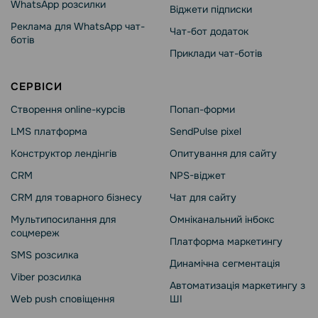
WhatsApp розсилки
Віджети підписки
Реклама для WhatsApp чат-
Чат-бот додаток
ботів
Приклади чат-ботів
СЕРВІСИ
Створення online-курсів
Попап-форми
LMS платформа
SendPulse pixel
Конструктор лендінгів
Опитування для сайту
CRM
NPS-віджет
CRM для товарного бізнесу
Чат для сайту
Мультипосилання для
Омніканальний інбокс
соцмереж
Платформа маркетингу
SMS розсилка
Динамічна сегментація
Viber розсилка
Автоматизація маркетингу з
Web push сповіщення
ШІ