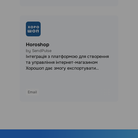
Horoshop
by SendPulse
Інтеграція з платформою для створення
та управління інтернет-магазином
Хорошоп дає змогу експортувати
контакти клієнтів в адресні книги
SendPulse, щоб запускати персональні
email і SMS розсилки, надсилати
браузерні web push сповіщення та
Email
автоматизувати комунікації у воронці
продажів.