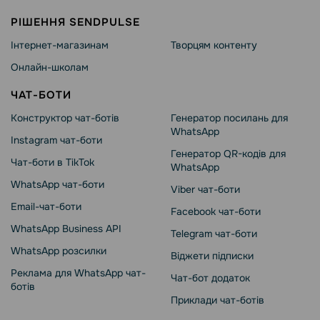
РІШЕННЯ SENDPULSE
Інтернет-магазинам
Творцям контенту
Онлайн-школам
ЧАТ-БОТИ
Конструктор чат-ботів
Генератор посилань для
WhatsApp
Instagram чат-боти
Генератор QR-кодів для
Чат-боти в TikTok
WhatsApp
WhatsApp чат-боти
Viber чат-боти
Email-чат-боти
Facebook чат-боти
WhatsApp Business API
Telegram чат-боти
WhatsApp розсилки
Віджети підписки
Реклама для WhatsApp чат-
Чат-бот додаток
ботів
Приклади чат-ботів