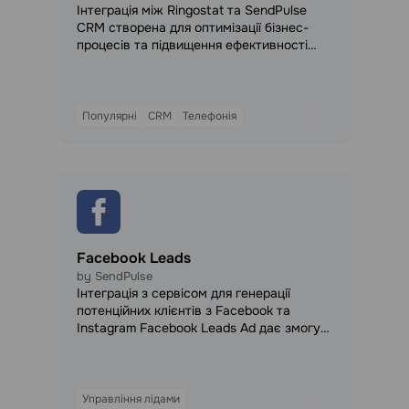
Інтеграція між Ringostat та SendPulse
CRM створена для оптимізації бізнес-
процесів та підвищення ефективності
роботи з клієнтами. Цей потужний
інструмент дозволяє автоматизувати
взаємодію між вашими дзвінками та
CRM-системою, надаючи вам
Популярні
CRM
Телефонія
можливість відслідковувати та
аналізувати всі дзвінки, а також
автоматично створювати задачі та угоди
в SendPulse CRM.
Facebook Leads
by SendPulse
Інтеграція з сервісом для генерації
потенційних клієнтів з Facebook та
Instagram Facebook Leads Ad дає змогу
передавати отримані з реклами контакти
в адресні книги Sendpulse та
продовжувати комунікацію з
зацікавленою аудиторією.
Управління лідами