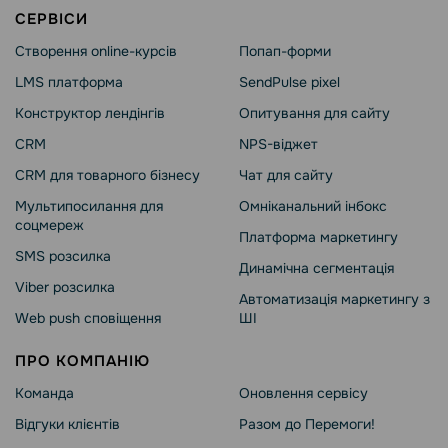
СЕРВІСИ
Створення online-курсів
Попап-форми
LMS платформа
SendPulse pixel
Конструктор лендінгів
Опитування для сайту
CRM
NPS-віджет
CRM для товарного бізнесу
Чат для сайту
Мультипосилання для
Омніканальний інбокс
соцмереж
Платформа маркетингу
SMS розсилка
Динамічна сегментація
Viber розсилка
Автоматизація маркетингу з
Web push сповіщення
ШІ
ПРО КОМПАНІЮ
Команда
Оновлення сервісу
Відгуки клієнтів
Разом до Перемоги!