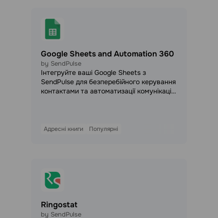
Google Sheets and Automation 360
by SendPulse
Інтегруйте ваші Google Sheets з
SendPulse для безперебійного керування
контактами та автоматизації комунікації
через email, SMS, Viber та месенджери.
Ідеально підходить для бізнесів, які
ведуть бази даних клієнтів у Google
Sheets та хочуть автоматизувати
Адресні книги
Популярні
взаємодії, такі як надсилання вітальних
листів або бонусів за підписку.
Ringostat
by SendPulse