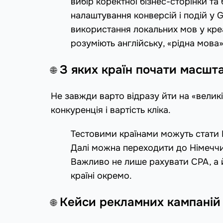
вибір коректної бізнес-сторінки т
налаштування конверсій і подій у G
використання локальних мов у креа
розуміють англійську, «рідна мова
З яких країн почати масшт
🌐
Не завжди варто відразу йти на «великі
конкуренція і вартість кліка.
Тестовими країнами можуть стати По
Далі можна переходити до Німеччи
Важливо не лише рахувати CPA, а й
країні окремо.
Кейси рекламних кампаній 
🌐