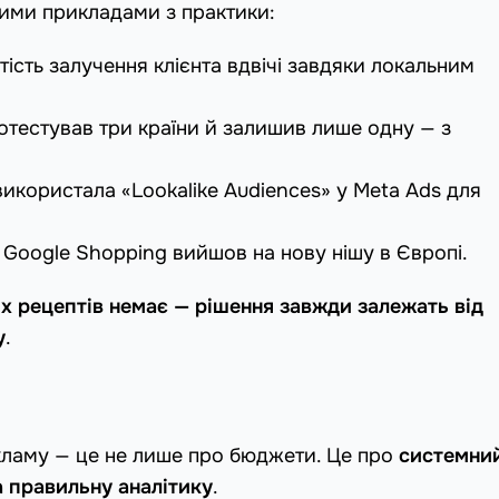
ними прикладами з практики:
тість залучення клієнта вдвічі завдяки локальним
отестував три країни й залишив лише одну — з
використала «Lookalike Audiences» у Meta Ads для
 Google Shopping вийшов на нову нішу в Європі.
х рецептів немає — рішення завжди залежать від
у
.
кламу — це не лише про бюджети. Це про
системни
а правильну аналітику
.