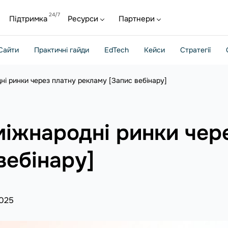
Підтримка
Ресурси
Партнери
Сайти
Практичні гайди
EdTech
Кейси
Стратегії
ні ринки через платну рекламу [Запис вебінару]
міжнародні ринки чер
вебінару]
2025