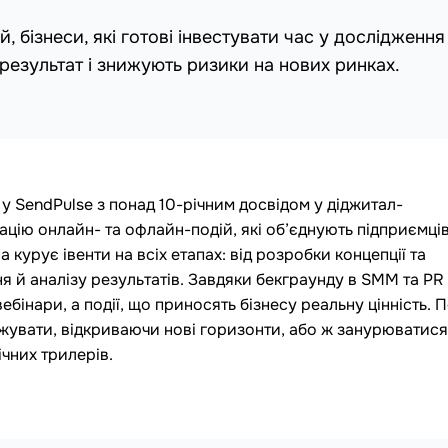
 бізнеси, які готові інвестувати час у дослідження
езультат і знижують ризики на нових ринках.
у SendPulse з понад 10-річним досвідом у діджитал-
ацію онлайн- та офлайн-подій, які об’єднують підприємців
а курує івенти на всіх етапах: від розробки концепції та
я й аналізу результатів. Завдяки бекграунду в SMM та PR
бінари, а події, що приносять бізнесу реальну цінність. 
вати, відкриваючи нові горизонти, або ж занурюватися
чних трилерів.