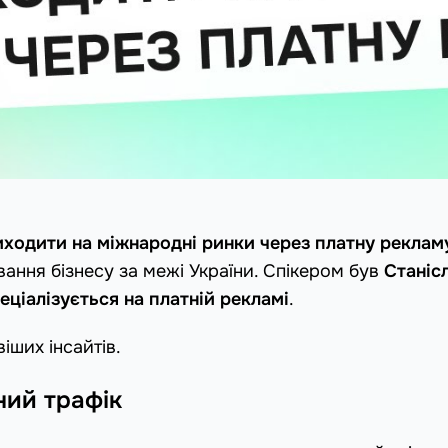
иходити на міжнародні ринки через платну реклам
ання бізнесу за межі України. Спікером був
Станіс
ціалізується на платній рекламі
.
ших інсайтів.
ний трафік