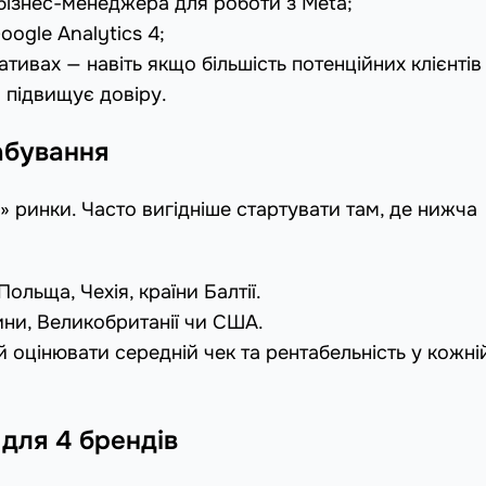
а бізнес-менеджера для роботи з Meta;
oogle Analytics 4;
тивах — навіть якщо більшість потенційних клієнтів
» підвищує довіру.
абування
» ринки. Часто вигідніше стартувати там, де нижча
льща, Чехія, країни Балтії.
ни, Великобританії чи США.
 оцінювати середній чек та рентабельність у кожні
для 4 брендів