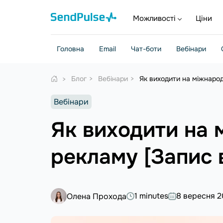
Можливості
Ціни
Головна
Email
Чат-боти
Вебінари
Блог
Вебінари
Як виходити на міжнарод
Вебінари
Як виходити на 
рекламу [Запис 
1 minutes
8 вересня 
Олена Прохода