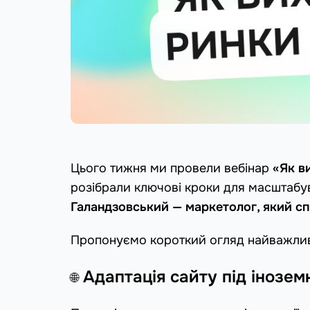
Цього тижня ми провели вебінар
«Як в
розібрали ключові кроки для масштабув
Галандзовський — маркетолог, який спе
Пропонуємо короткий огляд найважливі
Адаптація сайту під інозем
🌐