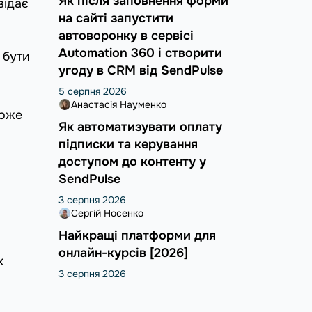
Як після заповнення форми
відає
на сайті запустити
автоворонку в сервісі
Automation 360 і створити
 бути
угоду в CRM від SendPulse
5 серпня 2026
Анастасія Науменко
може
Як автоматизувати оплату
підписки та керування
доступом до контенту у
SendPulse
3 серпня 2026
Сергій Носенко
Найкращі платформи для
онлайн-курсів [2026]
х
3 серпня 2026