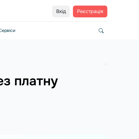
Вхід
Реєстрація
Сервіси
ез платну