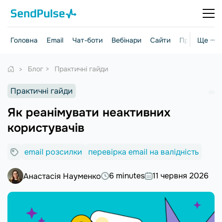
Головна
Email
Чат-боти
Вебінари
Сайти
Практичні г
Ще ···
Блог
Практичні гайди
Практичні гайди
Як реанімувати неактивних
користувачів
email розсилки
перевірка email на валідність
6 minutes
11 червня 2026
Анастасія Науменко