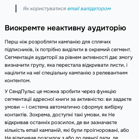
Як користуватися
email валідатором
Виокремте неактивну аудиторію
Перш ніж розробляти кампанію для сплячих
підписників, їх потрібно виділити в окремий сегмент.
Сегментація аудиторії за рівнем активності дає змогу
визначити групу, яка перестала відкривати листи, і
націлити на неї спеціальну кампанію з релевантним
контентом.
У СендПульс це можна зробити через функцію
сегментації адресної книги за активністю: ви задаєте
умови — і система автоматично сформує вибірку
контактів. Зокрема, доступні такі умови, як Не
відкривав останніх розсилок, де ви зазначаєте
кількість email кампаній, які були проігноровані, або
Не відкривав розсилок з або до певної дати, де