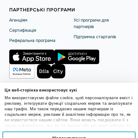
ПАРТНЕРСЬКІ ПРОГРАМИ
Агенціям
Усі програми для
партнерів
Сертифікація
Підтримка стартапів
Реферальна програма
Ця веб-сторінка використовує кукі
Ми використовуємо файли cookie, щоб персоналізувати вміст і
Правила користування
Політика Cookies
Безпека SendPulse
рекламу, інтегрувати функції соціальних мереж та аналізувати
Політика конфіденційності
наш трафік. Ми також передаємо нашим партнерам із
соціальних мереж, реклами й аналітики інформацію про те, як
© 2015 - 2026. ТОВ «СендПульс». Всі права захищені.
ви користуєтеся нашим сайтом. Вони можуть поєднувати її з
іншою інформацією, яку ви їм надали або яку вони зібрали під
час вашого користування їхніми службами.
Вибір