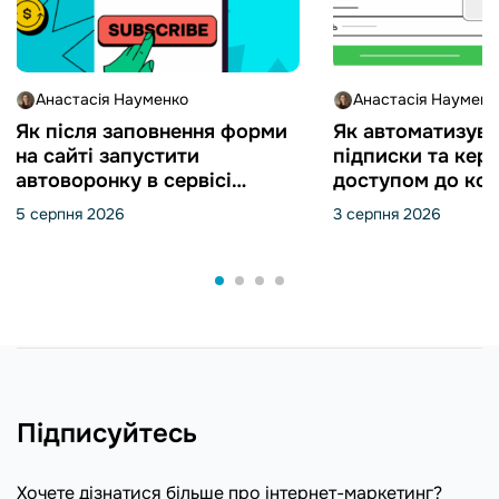
Анастасія Науменко
Анастасія Науменк
Як після заповнення форми
Як автоматизува
на сайті запустити
підписки та кер
автоворонку в сервісі
доступом до кон
Automation 360 і створити
SendPulse
5 серпня 2026
3 серпня 2026
угоду в CRM від SendPulse
Підписуйтесь
Хочете дізнатися більше про інтернет-маркетинг?