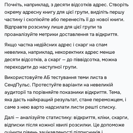
Почніть, наприклад, з десяти відсотків адрес. Створіть
окрему адресну книгу для цієї групи, виділіть першу
частину і скопіюйте або перенесіть її до нової книги.
Відправте розсилку лише для цієї групи та
проаналізуйте метрики доставлення та відкриття.
Якщо частка недійсних адрес і скарг на спам
невелика, наприклад, некоректних адрес менше
десяти відсотків, а скарг — до піввідсотка, можна
переходити до наступної групи.
Використовуйте АБ тестування теми листа в
СендПульс. Протестуйте варіанти на невеликій
аудиторії та порівняйте показники відкриття. Тема,
яка дасть найкращий результат, стане переможцем, і
саме з нею варто надсилати листи решті списку.
Далі — аналізуйте статистику: відкриття, кліки, скарги,
відписки після кожної хвилі розсилки. Це допоможе
оцінити рівень зацікавленості підписників і