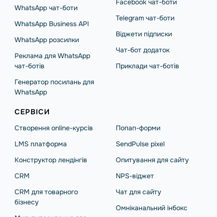
Facebook чат-боти
WhatsApp чат-боти
Telegram чат-боти
WhatsApp Business API
Віджети підписки
WhatsApp розсилки
Чат-бот додаток
Реклама для WhatsApp
чат-ботів
Приклади чат-ботів
Генератор посилань для
WhatsApp
СЕРВІСИ
Створення online-курсів
Попап-форми
LMS платформа
SendPulse pixel
Конструктор лендінгів
Опитування для сайту
CRM
NPS-віджет
CRM для товарного
Чат для сайту
бізнесу
Омніканальний інбокс