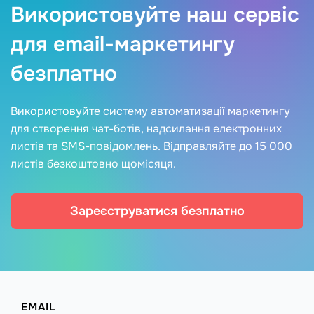
Використовуйте наш сервіс
для email-маркетингу
безплатно
Використовуйте систему автоматизації маркетингу
для створення чат-ботів, надсилання електронних
листів та SMS-повідомлень. Відправляйте до 15 000
листів безкоштовно щомісяця.
Зареєструватися безплатно
EMAIL