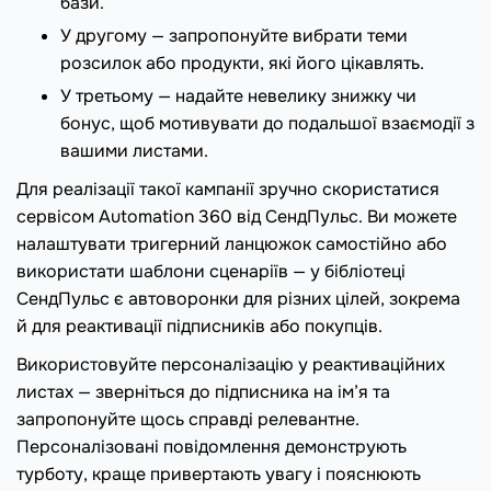
бази.
У другому — запропонуйте вибрати теми
розсилок або продукти, які його цікавлять.
У третьому — надайте невелику знижку чи
бонус, щоб мотивувати до подальшої взаємодії з
вашими листами.
Для реалізації такої кампанії зручно скористатися
сервісом Automation 360 від СендПульс. Ви можете
налаштувати тригерний ланцюжок самостійно або
використати шаблони сценаріїв — у бібліотеці
СендПульс є автоворонки для різних цілей, зокрема
й для реактивації підписників або покупців.
Використовуйте персоналізацію у реактиваційних
листах — зверніться до підписника на ім’я та
запропонуйте щось справді релевантне.
Персоналізовані повідомлення демонструють
турботу, краще привертають увагу і пояснюють