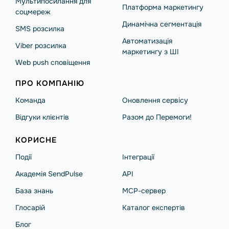
Мультипосилання для
Платформа маркетингу
соцмереж
Динамічна сегментація
SMS розсилка
Автоматизація
Viber розсилка
маркетингу з ШІ
Web push сповіщення
ПРО КОМПАНІЮ
Команда
Оновлення сервісу
Відгуки клієнтів
Разом до Перемоги!
КОРИСНЕ
Події
Інтеграції
Академія SendPulse
API
База знань
MCP-сервер
Глосарій
Каталог експертів
Блог