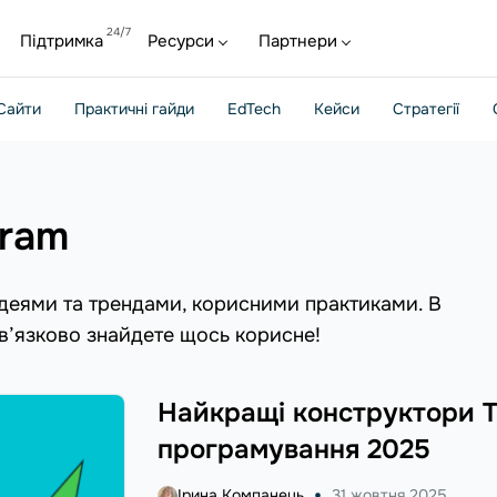
Підтримка
Ресурси
Партнери
Сайти
Практичні гайди
EdTech
Кейси
Стратегії
gram
ідеями та трендами, корисними практиками. В
ов’язково знайдете щось корисне!
Найкращі конструктори T
програмування 2025
Ірина Компанець
31 жовтня 2025