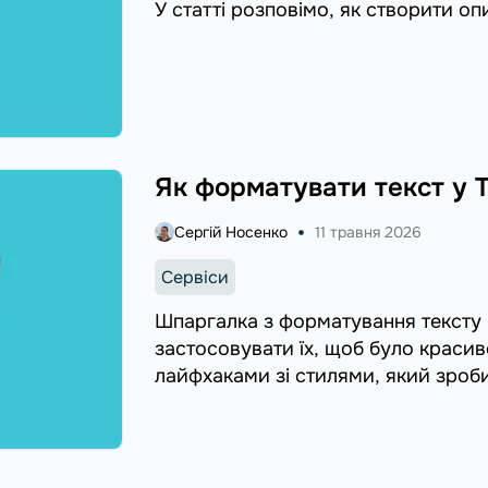
У статті розповімо, як створити оп
Як форматувати текст у 
Сергій Носенко
11 травня 2026
Сервіси
Шпаргалка з форматування тексту в 
застосовувати їх, щоб було краси
лайфхаками зі стилями, який зроб
підписників.