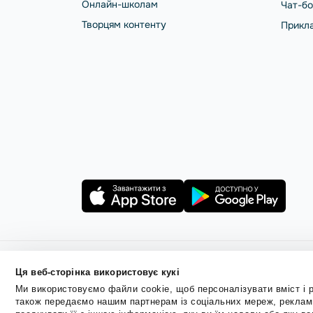
Онлайн-школам
Чат-бо
Творцям контенту
Прикла
Ця веб-сторінка використовує кукі
Правила користування
Політика Cookies
Безпека Se
Ми використовуємо файли cookie, щоб персоналізувати вміст і р
також передаємо нашим партнерам із соціальних мереж, реклами
© 2015 - 2026. ТОВ «СендПульс». Всі права захище