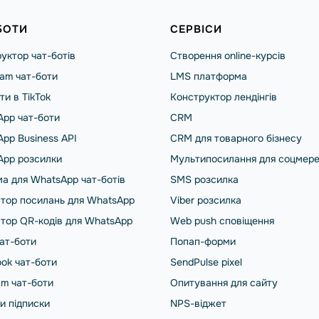
БОТИ
СЕРВІСИ
уктор чат-ботів
Створення online-курсів
ram чат-боти
LMS платформа
ти в TikTok
Конструктор лендінгів
pp чат-боти
CRM
pp Business API
CRM для товарного бізнесу
App розсилки
Мультипосилання для соцмер
а для WhatsApp чат-ботів
SMS розсилка
тор посилань для WhatsApp
Viber розсилка
тор QR-кодів для WhatsApp
Web push сповіщення
чат-боти
Попап-форми
ok чат-боти
SendPulse pixel
am чат-боти
Опитування для сайту
и підписки
NPS-віджет