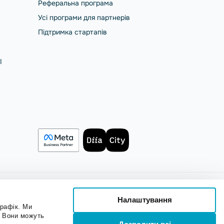
Реферальна програма
Усі програми для партнерів
Підтримка стартапів
І
Українська
Налаштування
трафік. Ми
. Вони можуть