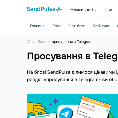
Можливості
Ціни
Головна
Email
Чат-боти
Вебінари
Блог
просування в Telegram
просування в Tele
На блозі SendPulse ділимося цікавими 
розділі «просування в Telegram» ви об