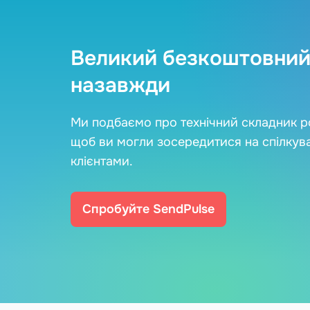
Великий безкоштовний
назавжди
Ми подбаємо про технічний складник р
щоб ви могли зосередитися на спілкува
клієнтами.
Спробуйте SendPulse