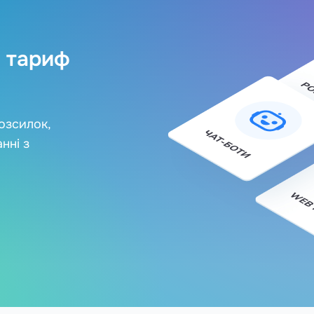
 тариф
озсилок,
нні з