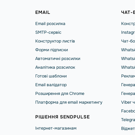
EMAIL
ЧАТ-
Email розсилка
Констр
SMTP-сервіс
Instag
Конструктор листів
Чат-бо
Форми підписки
WhatsA
Автоматичні розсилки
WhatsA
Аналітика розсилок
Whats
Готові шаблони
Реклам
Email валідатор
Генера
Розширення для Chrome
Генера
Платформа для email маркетингу
Viber 
Facebo
РІШЕННЯ SENDPULSE
Telegr
Інтернет-магазинам
Віджет