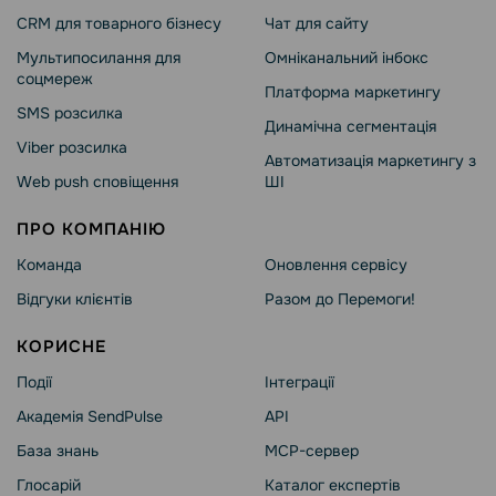
CRM для товарного бізнесу
Чат для сайту
Мультипосилання для
Омніканальний інбокс
соцмереж
Платформа маркетингу
SMS розсилка
Динамічна сегментація
Viber розсилка
Автоматизація маркетингу з
Web push сповіщення
ШІ
ПРО КОМПАНІЮ
Команда
Оновлення сервісу
Відгуки клієнтів
Разом до Перемоги!
КОРИСНЕ
Події
Інтеграції
Академія SendPulse
API
База знань
MCP-сервер
Глосарій
Каталог експертів