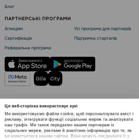
Блог
ПАРТНЕРСЬКІ ПРОГРАМИ
Агенціям
Усі програми для партнерів
Сертифікація
Підтримка стартапів
Реферальна програма
Правила користування
Ця веб-сторінка використовує кукі
Політика Cookies
Ми використовуємо файли cookie, щоб персоналізувати вміст і
Безпека SendPulse
рекламу, інтегрувати функції соціальних мереж та аналізувати
наш трафік. Ми також передаємо нашим партнерам із
Політика конфіденційності
соціальних мереж, реклами й аналітики інформацію про те, як
© 2015 - 2026. ТОВ «СендПульс». Всі права захищені
ви користуєтеся нашим сайтом. Вони можуть поєднувати її з