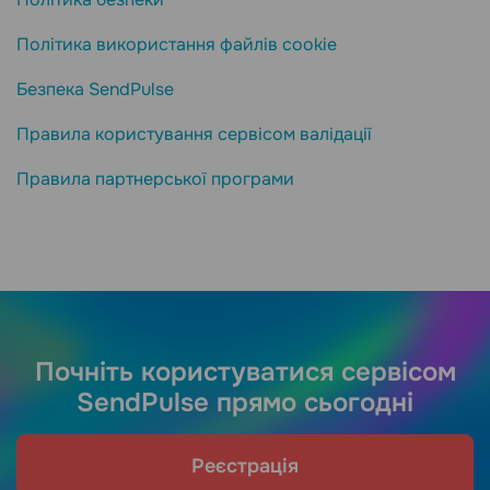
Політика використання файлів cookie
Безпека SendPulse
Правила користування сервісом валідації
Правила партнерської програми
Почніть користуватися сервісом
SendPulse прямо сьогодні
Реєстрація