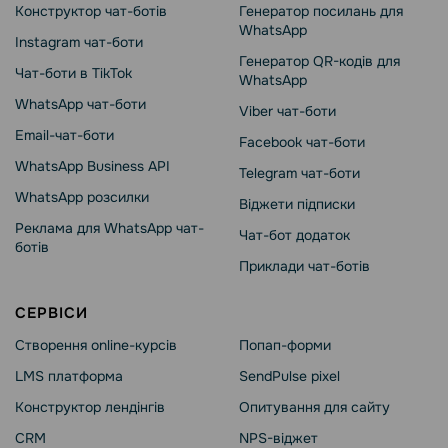
Конструктор чат-ботів
Генератор посилань для
WhatsApp
Instagram чат-боти
Генератор QR-кодів для
Чат-боти в TikTok
WhatsApp
WhatsApp чат-боти
Viber чат-боти
Email-чат-боти
Facebook чат-боти
WhatsApp Business API
Telegram чат-боти
WhatsApp розсилки
Віджети підписки
Реклама для WhatsApp чат-
Чат-бот додаток
ботів
Приклади чат-ботів
СЕРВІСИ
Створення online-курсів
Попап-форми
LMS платформа
SendPulse pixel
Конструктор лендінгів
Опитування для сайту
CRM
NPS-віджет