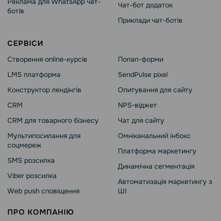
Реклама для WhatsApp чат-
Чат-бот додаток
ботів
Приклади чат-ботів
СЕРВІСИ
Створення online-курсів
Попап-форми
LMS платформа
SendPulse pixel
Конструктор лендінгів
Опитування для сайту
CRM
NPS-віджет
CRM для товарного бізнесу
Чат для сайту
Мультипосилання для
Омніканальний інбокс
соцмереж
Платформа маркетингу
SMS розсилка
Динамічна сегментація
Viber розсилка
Автоматизація маркетингу з
Web push сповіщення
ШІ
ПРО КОМПАНІЮ