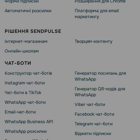
Форми підписки
Розширення для Chrome
Автоматичні розсилки
Платформа для email
маркетингу
РІШЕННЯ SENDPULSE
Інтернет-магазинам
Творцям контенту
Онлайн-школам
ЧАТ-БОТИ
Конструктор чат-ботів
Генератор посилань для
WhatsApp
Instagram чат-боти
Генератор QR-кодів для
Чат-боти в TikTok
WhatsApp
WhatsApp чат-боти
Viber чат-боти
Email-чат-боти
Facebook чат-боти
WhatsApp Business API
Telegram чат-боти
WhatsApp розсилки
Віджети підписки