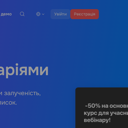
 демо
Увійти
Реєстрація
аріями
 залученість,
писок.