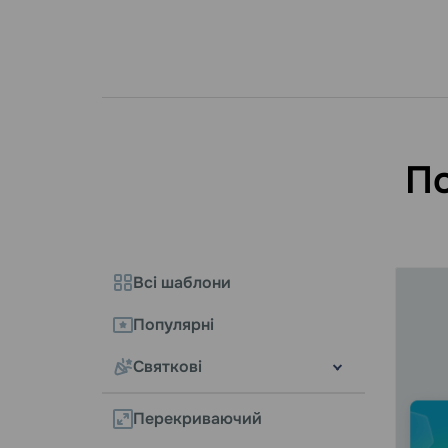
По
Всі шаблони
Популярні
Святкові
Перекриваючий