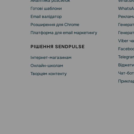
Аналітика розсилок
WhatsAp
Готові шаблони
WhatsA
Email валідатор
Реклама
Розширення для Chrome
Генерат
Платформа для email маркетингу
Генерат
Viber ч
РІШЕННЯ SENDPULSE
Faceboo
Telegra
Інтернет-магазинам
Віджети
Онлайн-школам
Чат-бот
Творцям контенту
Приклад