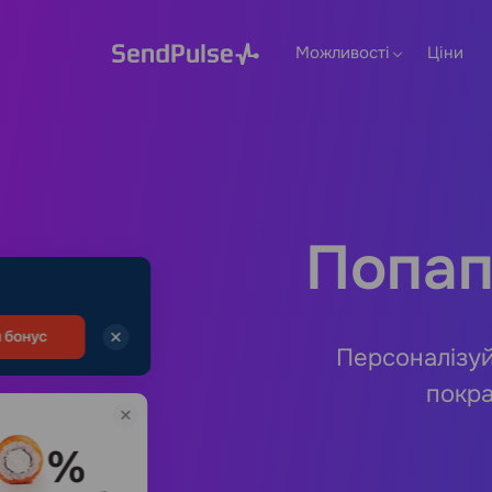
Можливості
Ціни
Попап
Персоналізуй
покра