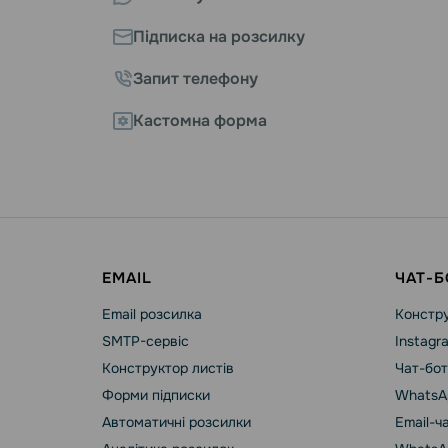
Підписка на розсилку
Запит телефону
Кастомна форма
EMAIL
ЧАТ-Б
Email розсилка
Констру
SMTP-сервіс
Instagr
Конструктор листів
Чат-бот
Форми підписки
WhatsA
Автоматичні розсилки
Email-ч