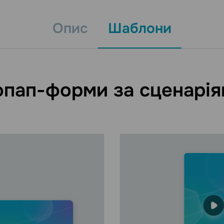
Опис
Шаблони
пап-форми за сценарі