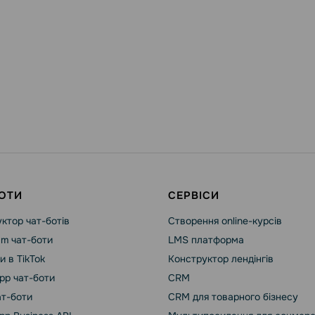
ОТИ
СЕРВІСИ
ктор чат-ботів
Створення online-курсів
am чат-боти
LMS платформа
и в TikTok
Конструктор лендінгів
pp чат-боти
CRM
ат-боти
CRM для товарного бізнесу