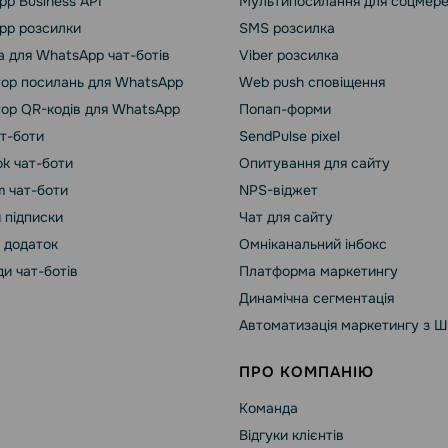
p Business API
Мультипосилання для соцмер
pp розсилки
SMS розсилка
 для WhatsApp чат-ботів
Viber розсилка
ор посилань для WhatsApp
Web push сповіщення
ор QR-кодів для WhatsApp
Попап-форми
ат-боти
SendPulse pixel
k чат-боти
Опитування для сайту
m чат-боти
NPS-віджет
 підписки
Чат для сайту
 додаток
Омніканальний інбокс
и чат-ботів
Платформа маркетингу
Динамічна сегментація
Автоматизація маркетингу з Ш
ПРО КОМПАНІЮ
Команда
Відгуки клієнтів