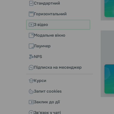
Стандартний
Горизонтальний
З відео
Модальне вікно
Лаунчер
NPS
Підписка на месенджер
Курси
Запит cookies
Заклик до дії
Зв'язок у чаті