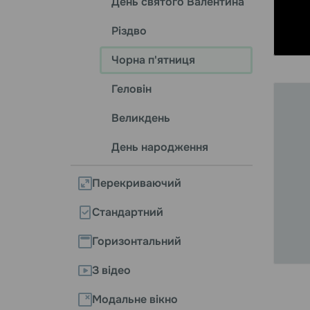
День святого Валентина
Різдво
Чорна п'ятниця
Геловін
Великдень
День народження
Перекриваючий
Стандартний
Горизонтальний
З відео
Модальне вікно