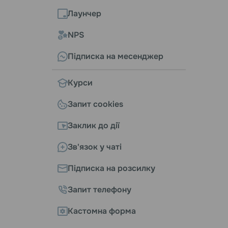
Лаунчер
NPS
Підписка на месенджер
Курси
Запит cookies
Заклик до дії
Зв'язок у чаті
Підписка на розсилку
Запит телефону
Кастомна форма