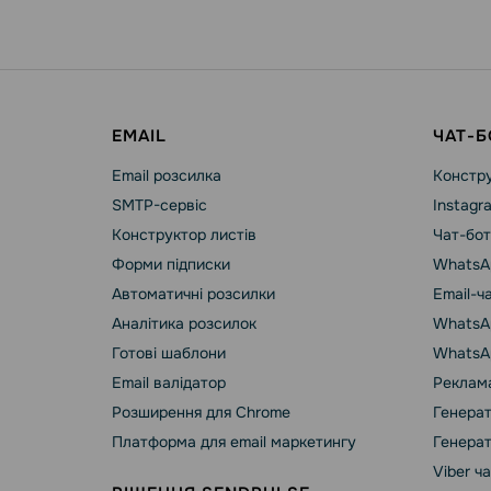
EMAIL
ЧАТ-Б
Email розсилка
Констру
SMTP-сервіс
Instagr
Конструктор листів
Чат-бот
Форми підписки
WhatsA
Автоматичні розсилки
Email-ч
Аналітика розсилок
WhatsAp
Готові шаблони
WhatsA
Email валідатор
Реклама
Розширення для Chrome
Генерат
Платформа для email маркетингу
Генерат
Viber ч