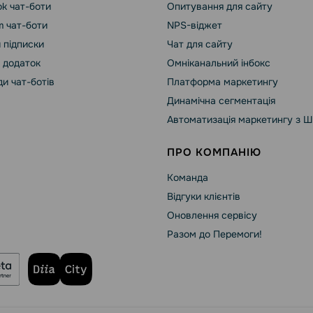
k чат-боти
Опитування для сайту
m чат-боти
NPS-віджет
 підписки
Чат для сайту
 додаток
Омніканальний інбокс
и чат-ботів
Платформа маркетингу
Динамічна сегментація
Автоматизація маркетингу з Ш
ПРО КОМПАНІЮ
Команда
Відгуки клієнтів
Оновлення сервісу
Разом до Перемоги!