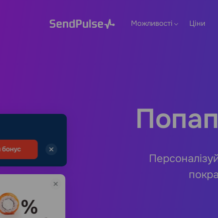
Можливості
Ціни
Попап
Персоналізуй
покра