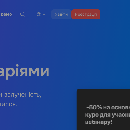
 демо
Увійти
Реєстрація
аріями
 залученість,
писок.