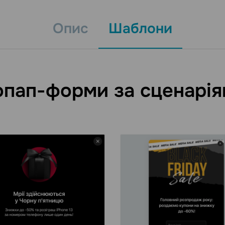
Опис
Шаблони
пап-форми за сценарі