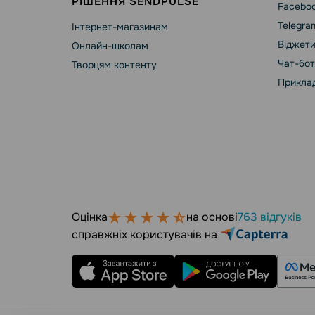
РІШЕННЯ SENDPULSE
Faceboo
Telegra
Інтернет-магазинам
Віджети
Онлайн-школам
Чат-бот
Творцям контенту
Приклад
Оцінка
на основі
763 відгуків
справжніх користувачів на