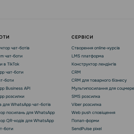
ОТИ
СЕРВІСИ
ктор чат-ботів
Створення online-курсів
am чат-боти
LMS платформа
и в TikTok
Конструктор лендінгів
pp чат-боти
CRM
ат-боти
CRM для товарного бізнесу
p Business API
Мультипосилання для соцмер
pp розсилки
SMS розсилка
 для WhatsApp чат-ботів
Viber розсилка
ор посилань для WhatsApp
Web push сповіщення
ор QR-кодів для WhatsApp
Попап-форми
ат-боти
SendPulse pixel