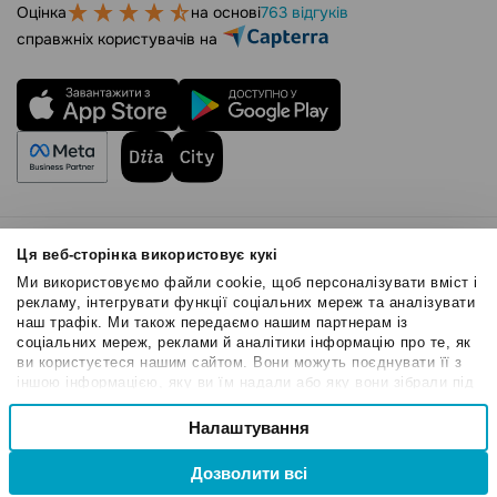
Оцінка
на основі
763 відгуків
справжніх користувачів на
Правила користування
Ця веб-сторінка використовує кукі
Політика Cookies
Ми використовуємо файли cookie, щоб персоналізувати вміст і
Безпека SendPulse
рекламу, інтегрувати функції соціальних мереж та аналізувати
наш трафік. Ми також передаємо нашим партнерам із
Політика конфіденційності
соціальних мереж, реклами й аналітики інформацію про те, як
© 2015 - 2026. ТОВ «СендПульс». Всі права захищені
ви користуєтеся нашим сайтом. Вони можуть поєднувати її з
іншою інформацією, яку ви їм надали або яку вони зібрали під
час вашого користування їхніми службами.
Вибір
Налаштування
Необхідні
згоди
Дозволити всі