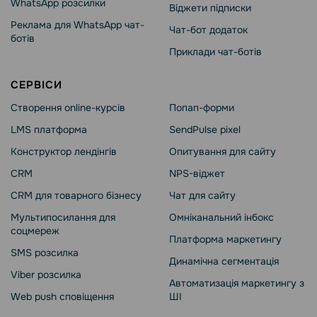
WhatsApp розсилки
Віджети підписки
Реклама для WhatsApp чат-
Чат-бот додаток
ботів
Приклади чат-ботів
СЕРВІСИ
Створення online-курсів
Попап-форми
LMS платформа
SendPulse pixel
Конструктор лендінгів
Опитування для сайту
CRM
NPS-віджет
CRM для товарного бізнесу
Чат для сайту
Мультипосилання для
Омніканальний інбокс
соцмереж
Платформа маркетингу
SMS розсилка
Динамічна сегментація
Viber розсилка
Автоматизація маркетингу з
Web push сповіщення
ШІ