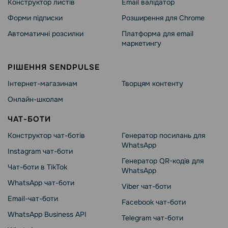
Конструктор листів
Email валідатор
Форми підписки
Розширення для Chrome
Автоматичні розсилки
Платформа для email
маркетингу
РІШЕННЯ SENDPULSE
Інтернет-магазинам
Творцям контенту
Онлайн-школам
ЧАТ-БОТИ
Конструктор чат-ботів
Генератор посилань для
WhatsApp
Instagram чат-боти
Генератор QR-кодів для
Чат-боти в TikTok
WhatsApp
WhatsApp чат-боти
Viber чат-боти
Email-чат-боти
Facebook чат-боти
WhatsApp Business API
Telegram чат-боти