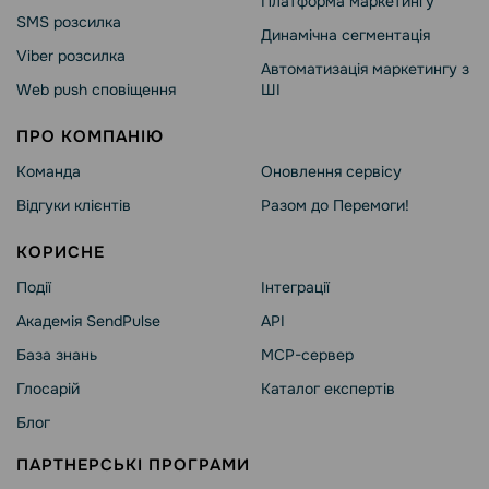
Платформа маркетингу
SMS розсилка
Динамічна сегментація
Viber розсилка
Автоматизація маркетингу з
Web push сповіщення
ШІ
ПРО КОМПАНІЮ
Команда
Оновлення сервісу
Відгуки клієнтів
Разом до Перемоги!
КОРИСНЕ
Події
Інтеграції
Академія SendPulse
API
База знань
MCP-сервер
Глосарій
Каталог експертів
Блог
ПАРТНЕРСЬКІ ПРОГРАМИ