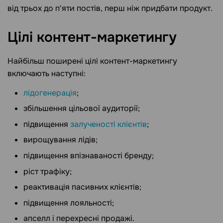
від трьох до п'яти постів, перш ніж придбати продукт.
Цілі
контент-маркетингу
Найбільш поширені цілі контент-маркетингу
включають наступні:
лідогенерація
;
збільшення цільової аудиторії;
підвищення
залученості клієнтів
;
вирощування лідів;
підвищення впізнаваності бренду;
ріст трафіку;
реактивація пасивних клієнтів;
підвищення лояльності;
апселл і перехресні продажі.