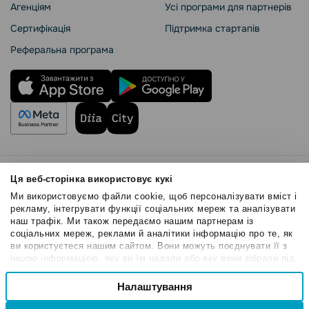
Агенціям
Усі програми для партнерів
Сертифікація
Підтримка стартапів
Реферальна програма
Правила користування
Ця веб-сторінка використовує кукі
Політика Cookies
Ми використовуємо файли cookie, щоб персоналізувати вміст і
Безпека SendPulse
рекламу, інтегрувати функції соціальних мереж та аналізувати
наш трафік. Ми також передаємо нашим партнерам із
Політика конфіденційності
соціальних мереж, реклами й аналітики інформацію про те, як
© 2015 - 2026. ТОВ «СендПульс». Всі права захищені
ви користуєтеся нашим сайтом. Вони можуть поєднувати її з
іншою інформацією, яку ви їм надали або яку вони зібрали під
час вашого користування їхніми службами.
Вибір
Налаштування
Необхідні
згоди