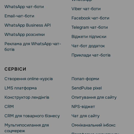
WhatsApp чат-боти
Viber чат-боти
Email-чат-боти
Facebook чат-боти
WhatsApp Business API
Telegram чат-боти
WhatsApp розсилки
Віджети підписки
Реклама для WhatsApp чат-
Чат-бот додаток
ботів
Приклади чат-ботів
СЕРВІСИ
Створення online-курсів
Попап-форми
LMS платформа
SendPulse pixel
Конструктор лендінгів
Опитування для сайту
CRM
NPS-віджет
CRM для товарного бізнесу
Чат для сайту
Мультипосилання для
Омніканальний інбокс
соцмереж