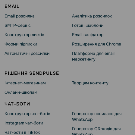
EMAIL
Email розсилка
Аналітика розсилок
SMTP-сервіс
Готові шаблони
Конструктор листів
Email валідатор
Форми підписки
Розширення для Chrome
Автоматичні розсилки
Платформа для email
маркетингу
РІШЕННЯ SENDPULSE
Інтернет-магазинам
Творцям контенту
Онлайн-школам
ЧАТ-БОТИ
Конструктор чат-ботів
Генератор посилань для
WhatsApp
Instagram чат-боти
Генератор QR-кодів для
Чат-боти в TikTok
WhatsApp