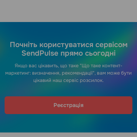
Почніть користуватися сервісом
SendPulse прямо сьогодні
Якщо вас цікавить, що таке "Що таке контент-
маркетинг: визначення, рекомендації", вам може бути
цікавий наш сервіс розсилок.
Реєстрація