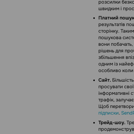
розсилки безк
швидким і прос
Платний пошук
результатів пош
сторінку. Таки
пошукова систе
вони побачать,
рішень для про
збільшення впі
одним із найеф
особливо коли 
Сайт.
Більшість
просувати свої
інформативні с
трафік, залучає
Щоб перетворит
підписки
.
Send
Трейд-шоу.
Тре
продемонструва