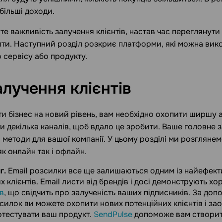
більші доходи.
те важливість залучення клієнтів, настав час переглянути 
ити. Наступний розділ розкриє платформи, які можна вик
 сервісу або продукту.
алучення
клієнтів
ти бізнес на новий рівень, вам необхідно охопити ширшу 
 декілька каналів, щоб вдало це зробити. Ваше головне 
 методи для вашої компанії. У цьому розділі ми розгляне
як онлайн так і офлайн.
г.
Email розсилки все ще залишаються одним із найефект
х клієнтів. Email листи від брендів і досі демонструють 
ів
, що свідчить про залученість ваших підписників. За доп
силок ви можете охопити нових потенційних клієнтів і за
отестувати ваш продукт.
SendPulse
допоможе вам створит