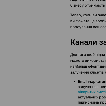
бізнесу отримають 
Тепер, коли ви знає
ви можете це зроб
просування вашого
Канали з
Для того щоб підня
можете використати
найбільш ефективні
залучення клієнтів 
Email маркетин
залучення нови
відкритих лист
актуальних роз
підписників пр