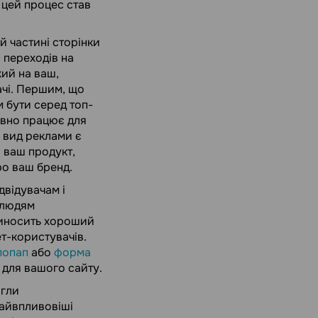
цей процес став
 частині сторінки
і переходів на
жий на ваш,
ачі. Першим, що
 бути серед топ-
ивно працює для
й вид реклами є
 ваш продукт,
ро ваш бренд.
двідувачам і
 людям
приносить хороший
ет-користувачів.
попап
або
форма
для вашого сайту.
огли
найвпливовіші