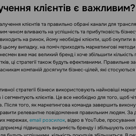
учення клієнтів є
важливим?
залучення клієнтів та правильно обрані канали для трансл
им чином вливають на успішність та прибутковість бізнес
 виходить на ринок, йому необхідні клієнти, щоб окупити 
 В цьому випадку, на поміч приходять маркетингові методи
знесмен вже має великий бренд і хоче збільшити кількість 
тків, ці стратегії також будуть ефективними. Правильне з
асникам компаній досягнути бізнес-цілей, які стосуються
ивної стратегії бізнеси використовують найновіші марке
і сегментують клієнтів. Це все необхідно для того, щоб чі
ів. Після того, як маркетингова команда завершить викону
правити релевантне повідомлення правильним людям. За
них мережах,
email розсилок
, відео в YouTube, просування
підприємці підвищують видимість бренду і збільшують охо
ля будуть успішними, кількість покупців збільшиться. В ре