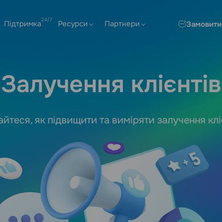
Підтримка
Ресурси
Партнери
Замовити
Залучення клієнтів
айтеся, як підвищити та виміряти залучення клі