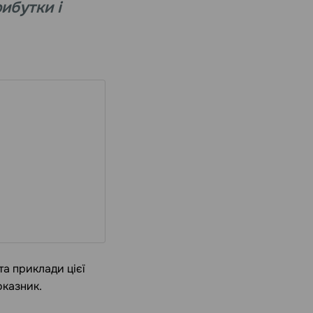
ибутки і
та приклади цієї
оказник.