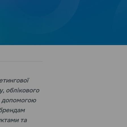
кетингової
у, облікового
За допомогою
 брендам
уктами та