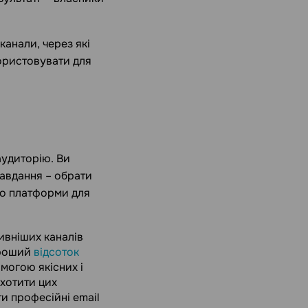
канали, через які
ористовувати для
аудиторію. Ви
завдання – обрати
мо платформи для
ивніших каналів
хороший
відсоток
омогою якісних і
охотити цих
и професійні email