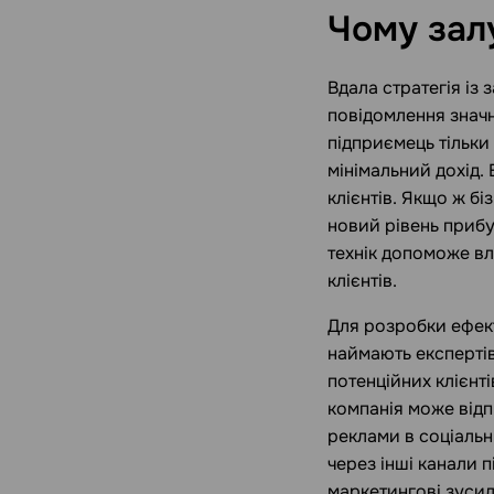
Чому зал
Вдала стратегія із 
повідомлення значн
підприємець тільки
мінімальний дохід.
клієнтів. Якщо ж бі
новий рівень прибу
технік допоможе вл
клієнтів.
Для розробки ефект
наймають експертів 
потенційних клієнт
компанія може від
реклами в соціаль
через інші канали 
маркетингові зусил