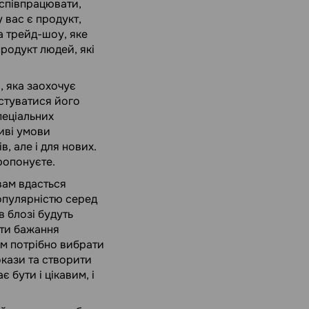
 співпрацювати,
у вас є продукт,
а трейд-шоу, яке
родукт людей, які
, яка заохочує
стуватися його
пеціальних
иві умови
в, але і для нових.
ропонуєте.
вам вдасться
популярністю серед
в блозі будуть
ити бажання
ам потрібно вибрати
окази та створити
 бути і цікавим, і