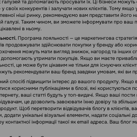
х галузей та допомагають просувати їх. Ці бізнеси можуть
у своїх конкурентів і залучати нових клієнтів. Тому якщо 
певної ніші ринку, рекомендуємо вам представити його н
ій галузі. Таким чином, ви зможете інформувати про ваш п
цікавлені в ньому.
ьності.
Програма лояльності — це маркетингова стратегія
тів продовжувати здійснювати покупки у бренду або кори
аохочення можуть мати вигляд знижок, нагород та інших с
і допомогають утримати покупців. Якщо ви маєте привабл
ості, це може бути цікавим не тільки для існуючих клієнті
ожуть рекомендувати ваш бренд завдяки умовам, які ви п
ний спосіб підвищити інтерес до вашого продукту. Якщо 
тися корисними публікаціями в блозі, які користуються 
тернету, ваші статті будуть у топ-видачі. Якщо ваші пости 
ідувачам, це дозволить завоювати їхню довіру та збільш
родукт. Щоб перетворити відвідувачів блогу в клієнтів, в
, додати унікальні візуальні елементи, надати соціальні д
 контактної інформації такої як email адреса. Ваш блог має