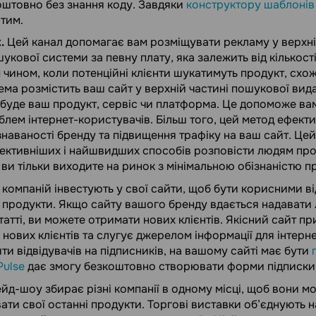
оштовно без знання коду. Завдяки
конструктору шаблонів
тим.
.
Цей канал допомагає вам розміщувати рекламу у верхній
укової системи за певну плату, яка залежить від кількост
м чином, коли потенційні клієнти шукатимуть продукт, схо
ма розмістить ваш сайт у верхній частині пошукової вид
 буде ваш продукт, сервіс чи платформа. Це допоможе вам
блем інтернет-користувачів. Більш того, цей метод ефект
знаваності бренду та підвищення трафіку на ваш сайт. Це
ективніших і найшвидших способів розповісти людям про
ви тільки виходите на ринок з мінімальною обізнаністю п
 компаній інвестують у свої сайти, щоб бути корисними ві
 продукти. Якщо сайту вашого бренду вдається надавати
татті, ви можете отримати нових клієнтів. Якісний сайт 
 нових клієнтів та слугує джерелом інформації для інтерн
и відвідувачів на підписників, на вашому сайті має бути
Pulse
дає змогу безкоштовно створювати форми підписки 
йд-шоу збирає різні компанії в одному місці, щоб вони м
ти свої останні продукти. Торгові виставки об’єднують 