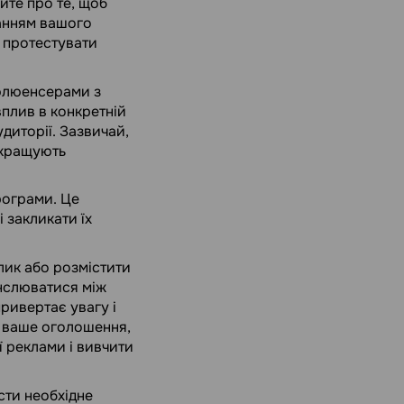
йте про те, щоб
танням вашого
 протестувати
нфлюенсерами з
вплив в конкретній
диторії. Зазвичай,
окращують
рограми. Це
 закликати їх
лик або розмістити
анслюватися між
привертає увагу і
ь ваше оголошення,
 реклами і вивчити
сти необхідне