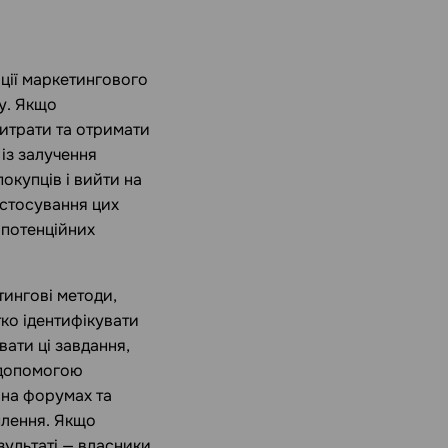
яції маркетингового
у. Якщо
витрати та отримати
 із залучення
покупців і вийти на
астосування цих
 потенційних
тингові методи,
тко ідентифікувати
вати ці завдання,
 допомогою
 на форумах та
плення. Якщо
зультаті — власники