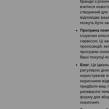
бренди з різни
вчитися нового 
створений для 
відповідає ваш
можуть бути за
Програма лоял
існуючих клієн
сервісом. Ці з
пропозицій, як
програми лояльн
Ваші покупці м
Блог.
Це ідеаль
регулярно діли
користувачів ін
корисними відв
придбати ваш п
релевантні теми
форму для збору
корисним.