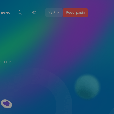
 демо
Увійти
Реєстрація
єнтів