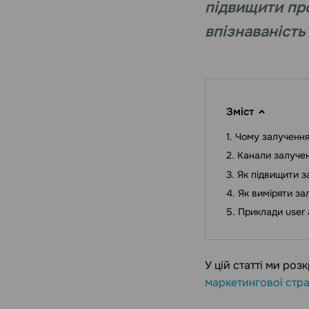
підвищити про
впізнаваність
Зміст
Чому залучення
Канали залучен
Як підвищити з
Як виміряти за
Приклади user a
У цій статті ми роз
маркетингової стра