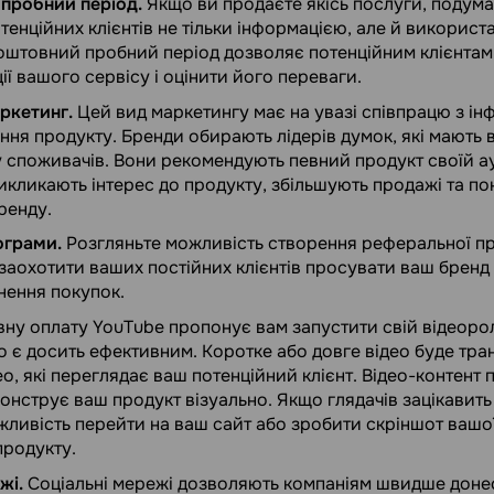
пробний період.
Якщо ви продаєте якісь послуги, подума
тенційних клієнтів не тільки інформацією, але й викорис
оштовний пробний період дозволяє потенційним клієнтам
ії вашого сервісу і оцінити його переваги.
ркетинг.
Цей вид маркетингу має на увазі співпрацю з і
ня продукту. Бренди обирають лідерів думок, які мають 
ру споживачів. Вони рекомендують певний продукт своїй ау
кликають інтерес до продукту, збільшують продажі та п
ренду.
ограми.
Розгляньте можливість створення реферальної п
аохотити ваших постійних клієнтів просувати ваш бренд і
снення покупок.
вну оплату YouTube пропонує вам запустити свій відеоро
 є досить ефективним. Коротке або довге відео буде тр
о, які переглядає ваш потенційний клієнт. Відео-контент 
онструє ваш продукт візуально. Якщо глядачів зацікавит
ливість перейти на ваш сайт або зробити скріншот вашої
продукту.
жі.
Соціальні мережі дозволяють компаніям швидше доне