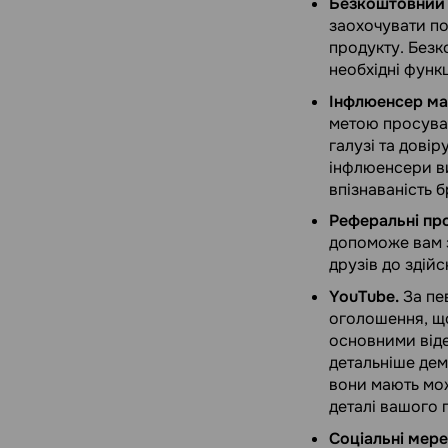
Безкоштовний 
заохочувати по
продукту. Безк
необхідні функц
Інфлюенсер ма
метою просуван
галузі та дові
інфлюенсери ви
впізнаваність б
Реферальні пр
допоможе вам з
друзів до здій
YouTube.
За пе
оголошення, що
основними віде
детальніше дем
вони мають мож
деталі вашого 
Соціальні мере