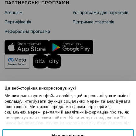
ПАРТНЕРСЬКІ ПРОГРАМИ
Агенціям
Усі програми для партнерів
Сертифікація
Підтримка стартапів
Реферальна програма
Правила користування
Ця веб-сторінка використовує кукі
Політика Cookies
Ми використовуємо файли cookie, щоб персоналізувати вміст і
Безпека SendPulse
рекламу, інтегрувати функції соціальних мереж та аналізувати
наш трафік. Ми також передаємо нашим партнерам із
Політика конфіденційності
соціальних мереж, реклами й аналітики інформацію про те, як
© 2015 - 2026. ТОВ «СендПульс». Всі права захищені
ви користуєтеся нашим сайтом. Вони можуть поєднувати її з
іншою інформацією, яку ви їм надали або яку вони зібрали під
час вашого користування їхніми службами.
Вибір
Налаштування
Необхідні