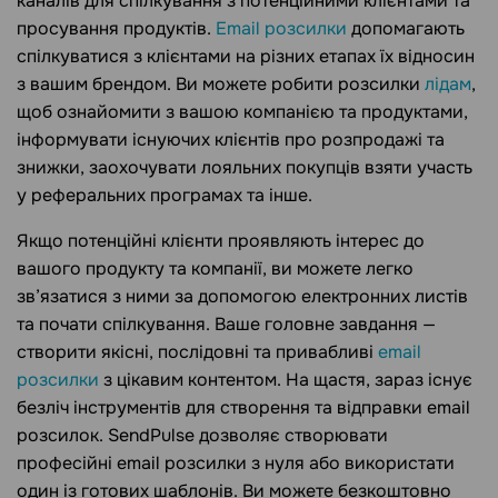
каналів для спілкування з потенційними клієнтами та
просування продуктів.
Email розсилки
допомагають
спілкуватися з клієнтами на різних етапах їх відносин
з вашим брендом. Ви можете робити розсилки
лідам
,
щоб ознайомити з вашою компанією та продуктами,
інформувати існуючих клієнтів про розпродажі та
знижки, заохочувати лояльних покупців взяти участь
у реферальних програмах та інше.
Якщо потенційні клієнти проявляють інтерес до
вашого продукту та компанії, ви можете легко
зв’язатися з ними за допомогою електронних листів
та почати спілкування. Ваше головне завдання —
створити якісні, послідовні та привабливі
email
розсилки
з цікавим контентом. На щастя, зараз існує
безліч інструментів для створення та відправки email
розсилок. SendPulse дозволяє створювати
професійні email розсилки з нуля або використати
один із готових шаблонів. Ви можете безкоштовно