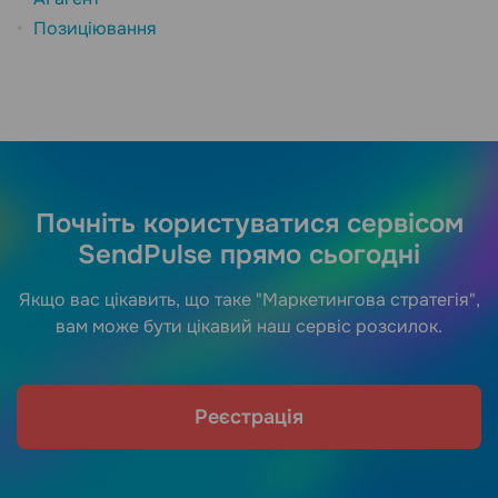
Позиціювання
Почніть користуватися сервісом
SendPulse прямо сьогодні
Якщо вас цікавить, що таке "Маркетингова стратегія",
вам може бути цікавий наш сервіс розсилок.
Реєстрація