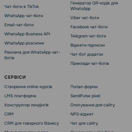
Генератор QR-кодів для
Чат-боти в TikTok
WhatsApp
WhatsApp чат-боти
Viber чат-боти
Email-чат-боти
Facebook чат-боти
WhatsApp Business API
Telegram чат-боти
WhatsApp розсилки
Віджети підписки
Реклама для WhatsApp чат-
Чат-бот додаток
ботів
Приклади чат-ботів
СЕРВІСИ
Створення online-курсів
Попап-форми
LMS платформа
SendPulse pixel
Конструктор лендінгів
Опитування для сайту
CRM
NPS-віджет
CRM для товарного бізнесу
Чат для сайту