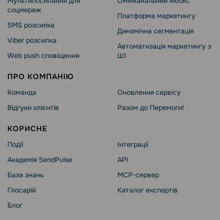
Мультипосилання для
Омніканальний інбокс
соцмереж
Платформа маркетингу
SMS розсилка
Динамічна сегментація
Viber розсилка
Автоматизація маркетингу з
Web push сповіщення
ШІ
ПРО КОМПАНІЮ
Команда
Оновлення сервісу
Відгуки клієнтів
Разом до Перемоги!
КОРИСНЕ
Події
Інтеграції
Академія SendPulse
API
База знань
MCP-сервер
Глосарій
Каталог експертів
Блог